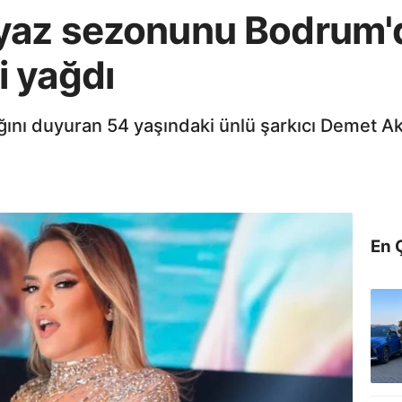
az sezonunu Bodrum'da 
 yağdı
nı duyuran 54 yaşındaki ünlü şarkıcı Demet Akal
En 