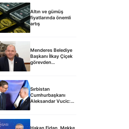
Altın ve gümüş
fiyatlarında önemli
artış
Menderes Belediye
Başkanı İlkay Çiçek
görevden
uzaklaştırıldı
Sırbistan
Cumhurbaşkanı
Aleksandar Vucic:
İsrail ile SİHA
fabrikası açacağız
Hakan Fidan, Mekke