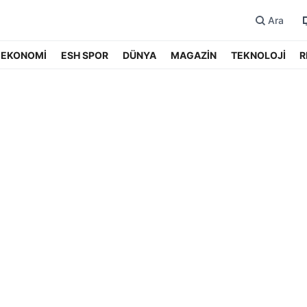
Ara
EKONOMİ
ESH SPOR
DÜNYA
MAGAZİN
TEKNOLOJİ
R