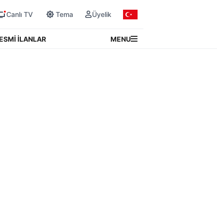
Canlı TV
Tema
Üyelik
MENU
ESMİ İLANLAR