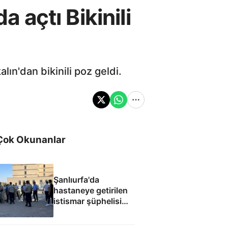
açtı Bikinili
ın'dan bikinili poz geldi.
Çok Okunanlar
Şanlıurfa'da
hastaneye getirilen
istismar şüphelisi
silahlı saldırıda
öldürüldü