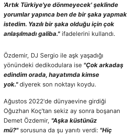
'Artık Türkiye'ye dönmeyecek' şeklinde
yorumlar yapınca ben de bir şaka yapmak
istedim. Yazılı bir şaka olduğu için çok
anlaşılmadı galiba."
ifadelerini kullandı.
Özdemir, DJ Sergio ile aşk yaşadığı
yönündeki dedikodulara ise
"Çok arkadaş
edindim orada, hayatımda kimse
yok."
diyerek son noktayı koydu.
Ağustos 2022'de dünyaevine girdiği
Oğuzhan Koç'tan sekiz ay sonra boşanan
Demet Özdemir,
"Aşka küstünüz
mü?"
sorusuna da şu yanıtı verdi:
"Hiç