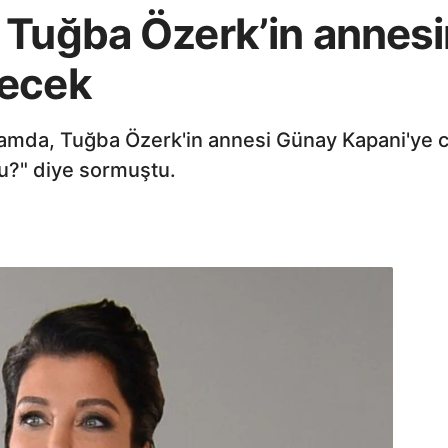
 Tuğba Özerk’in annesi
yecek
mda, Tuğba Özerk'in annesi Günay Kapani'ye can
mu?" diye sormuştu.