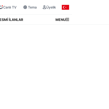
Canlı TV
Tema
Üyelik
MENU
ESMİ İLANLAR