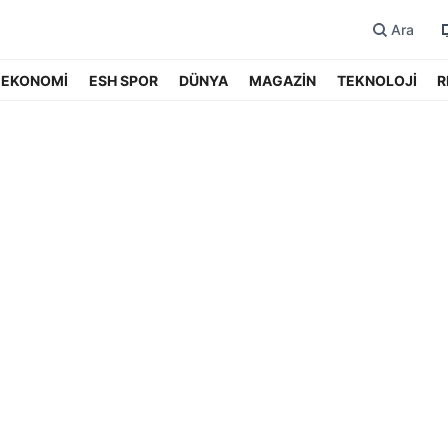
Ara
EKONOMİ
ESH SPOR
DÜNYA
MAGAZİN
TEKNOLOJİ
R