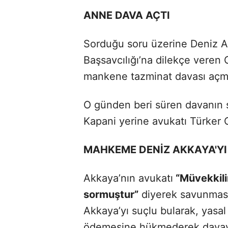
ANNE DAVA AÇTI
Sorduğu soru üzerine Deniz A
Başsavcılığı’na dilekçe veren 
mankene tazminat davası açmı
O günden beri süren davanın 
Kapani yerine avukatı Türker 
MAHKEME DENİZ AKKAYA'YI
Akkaya’nın avukatı
“Müvekkili
sormuştur”
diyerek savunması
Akkaya’yı suçlu bularak, yasal 
ödemesine hükmederek davayı