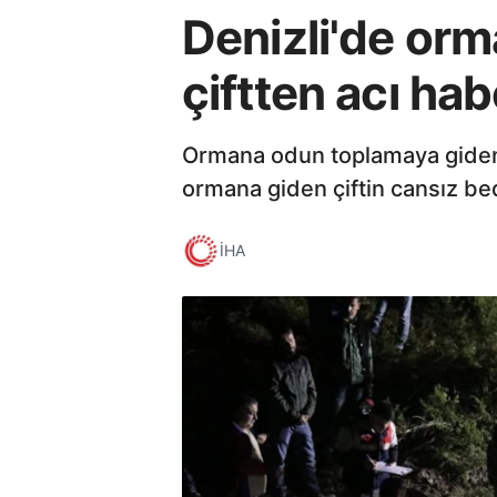
Denizli'de or
çiftten acı hab
Ormana odun toplamaya giden 
ormana giden çiftin cansız be
İHA