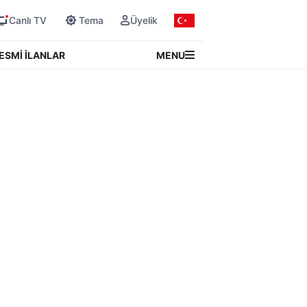
Canlı TV
Tema
Üyelik
MENU
ESMİ İLANLAR