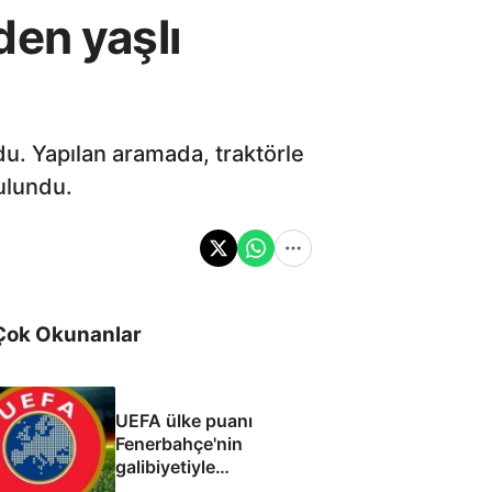
den yaşlı
u. Yapılan aramada, traktörle
ulundu.
Çok Okunanlar
UEFA ülke puanı
Fenerbahçe'nin
galibiyetiyle
güncellendi