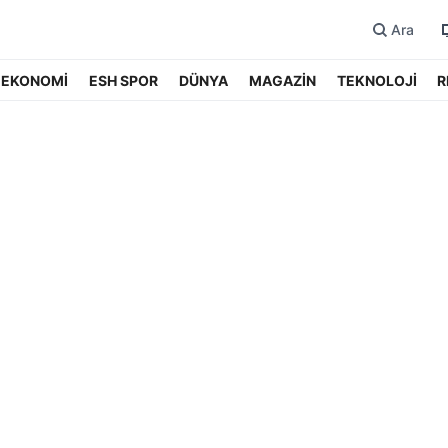
Ara
EKONOMİ
ESH SPOR
DÜNYA
MAGAZİN
TEKNOLOJİ
R