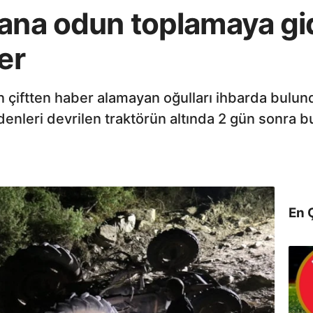
mana odun toplamaya gi
er
çiftten haber alamayan oğulları ihbarda bulund
denleri devrilen traktörün altında 2 gün sonra b
En 