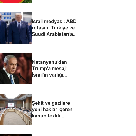
İsrail medyası: ABD
rotasını Türkiye ve
Suudi Arabistan'a
çevirdi
Netanyahu'dan
Trump'a mesaj:
İsrail'in varlığı
müzakere konusu
olamaz
Şehit ve gazilere
yeni haklar içeren
kanun teklifi
komisyondan geçti