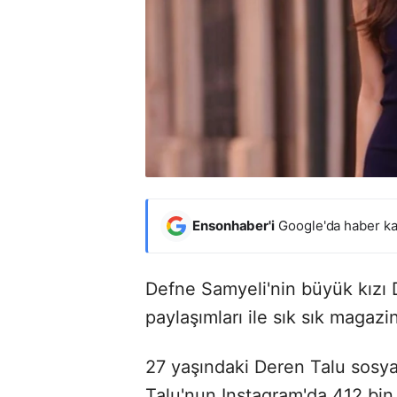
Ensonhaber'i
Google'da haber ka
Defne Samyeli'nin büyük kızı 
paylaşımları ile sık sık magaz
27 yaşındaki Deren Talu sosyal
Talu'nun Instagram'da 412 bin 