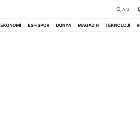
Ara
EKONOMİ
ESH SPOR
DÜNYA
MAGAZİN
TEKNOLOJİ
R