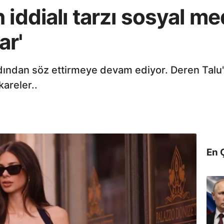
iddialı tarzı sosyal me
ar'
 adından söz ettirmeye devam ediyor. Deren Talu
kareler..
En 