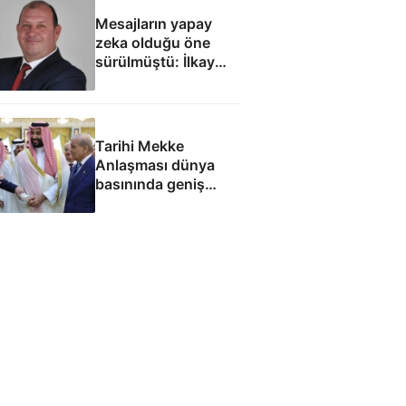
Mesajların yapay
zeka olduğu öne
sürülmüştü: İlkay
Çiçek'le ilgili yeni
tespitler dosyada
Tarihi Mekke
Anlaşması dünya
basınında geniş
yankı uyandırdı