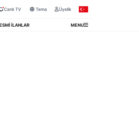
Canlı TV
Tema
Üyelik
MENU
ESMİ İLANLAR