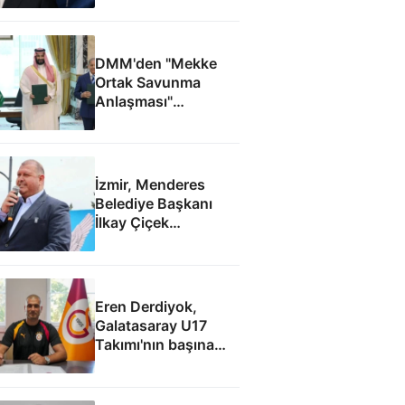
DMM'den "Mekke
Ortak Savunma
Anlaşması"
iddialarına yalanlama
İzmir, Menderes
Belediye Başkanı
İlkay Çiçek
tutuklandı
Eren Derdiyok,
Galatasaray U17
Takımı'nın başına
geçti