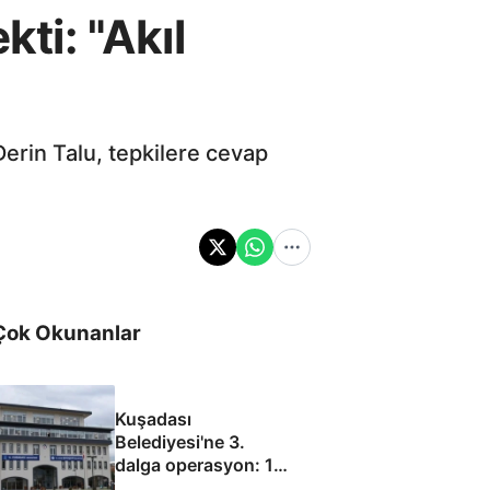
kti: "Akıl
Derin Talu, tepkilere cevap
Çok Okunanlar
Kuşadası
Belediyesi'ne 3.
dalga operasyon: 15
gözaltı