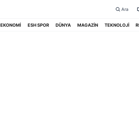
Ara
EKONOMİ
ESH SPOR
DÜNYA
MAGAZİN
TEKNOLOJİ
R