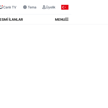
Canlı TV
Tema
Üyelik
MENU
ESMİ İLANLAR