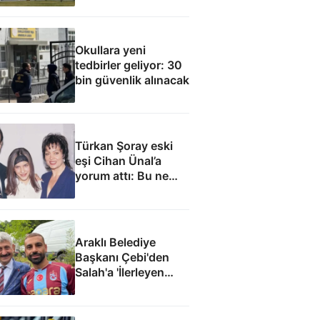
Okullara yeni
tedbirler geliyor: 30
bin güvenlik alınacak
Türkan Şoray eski
eşi Cihan Ünal’a
yorum attı: Bu ne
yakışıklılık
Araklı Belediye
Başkanı Çebi'den
Salah'a 'İlerleyen
yıllarda Mısır'a
dönme Araklı'da
yaşa' teklifi