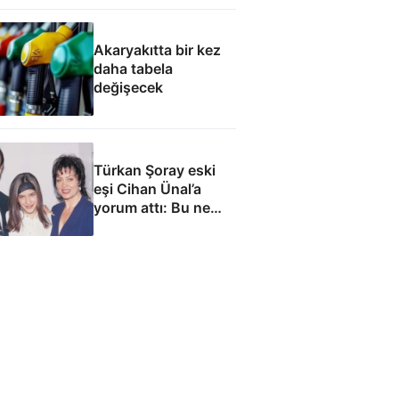
Akaryakıtta bir kez
daha tabela
değişecek
Türkan Şoray eski
eşi Cihan Ünal’a
yorum attı: Bu ne
yakışıklılık