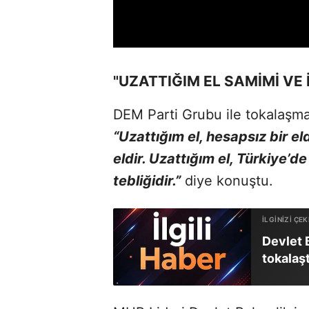
"UZATTIĞIM EL SAMİMİ VE İ
DEM Parti Grubu ile tokalaşmas
“Uzattığım el, hesapsız bir eld
eldir. Uzattığım el, Türkiye’d
tebliğidir.”
diye konuştu.
Devlet 
tokalaşt