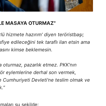
LE MASAYA OTURMAZ"
rlü hizmete hazırım' diyen teröristbaşı;
fiye edileceğini tek taraflı ilan etsin ama
asını kimse beklemesin.
a oturmaz, pazarlık etmez. PKK'nın
ör eylemlerine derhal son vermek,
ye Cumhuriyeti Devleti'ne teslim olmak ve
k.”
maları şu şekilde: