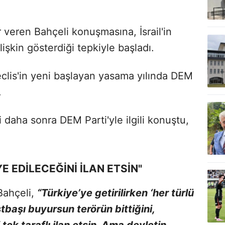
veren Bahçeli konuşmasına, İsrail'in
lişkin gösterdiği tepkiyle başladı.
clis'in yeni başlayan yasama yılında DEM
.
daha sonra DEM Parti'yle ilgili konuştu,
 EDİLECEĞİNİ İLAN ETSİN"
Bahçeli,
“Türkiye’ye getirilirken ‘her türlü
tbaşı buyursun terörün bittiğini,
tek taraflı ilan etsin. Ama devletin