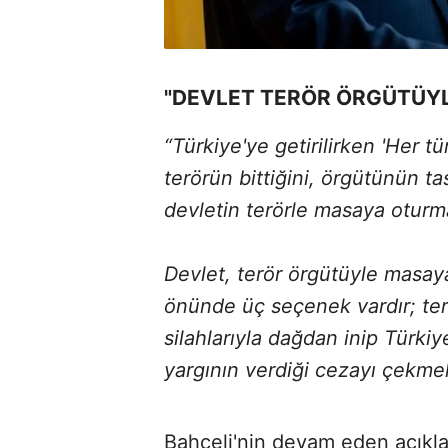
"DEVLET TERÖR ÖRGÜTÜY
“Türkiye'ye getirilirken 'Her tü
terörün bittiğini, örgütünün tas
devletin terörle masaya oturm
Devlet, terör örgütüyle masay
önünde üç seçenek vardır; ter
silahlarıyla dağdan inip Türki
yargının verdiği cezayı çekme
Bahçeli'nin devam eden açıkla