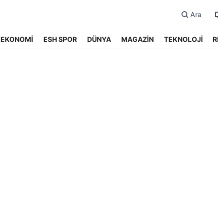
Ara
EKONOMİ
ESH SPOR
DÜNYA
MAGAZİN
TEKNOLOJİ
R