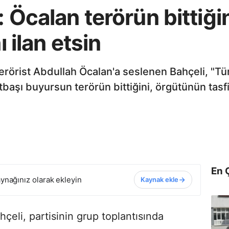
: Öcalan terörün bittiği
ı ilan etsin
rörist Abdullah Öcalan'a seslenen Bahçeli, "Türki
başı buyursun terörün bittiğini, örgütünün tasfiy
En 
ynağınız olarak ekleyin
Kaynak ekle
eli, partisinin grup toplantısında