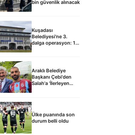
bin güvenlik alınacak
Kuşadası
Belediyesi'ne 3.
dalga operasyon: 15
gözaltı
Araklı Belediye
Başkanı Çebi'den
Salah'a 'İlerleyen
yıllarda Mısır'a
dönme Araklı'da
yaşa' teklifi
Ülke puanında son
durum belli oldu