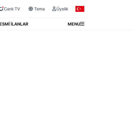
Canlı TV
Tema
Üyelik
MENU
ESMİ İLANLAR