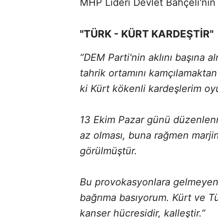
MHP Lideri Devlet Bahçeli'nin
"TÜRK - KÜRT KARDEŞTİR"
“DEM Parti'nin aklını başına a
tahrik ortamını kamçılamaktan
ki Kürt kökenli kardeşlerim o
13 Ekim Pazar günü düzenlenm
az olması, buna rağmen marjin
görülmüştür.
Bu provokasyonlara gelmeyen 
bağrıma basıyorum. Kürt ve Tü
kanser hücresidir, kalleştir.”