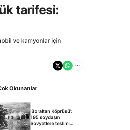
 tarifesi:
obil ve kamyonlar için
Çok Okunanlar
'Boraltan Köprüsü':
195 soydaşın
Sovyetlere teslimi
Cüneyt Arkın’ın