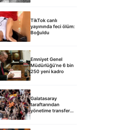
filmine ilham oldu
TikTok canlı
yayınında feci ölüm:
Boğuldu
Emniyet Genel
Müdürlüğü’ne 6 bin
250 yeni kadro
Galatasaray
taraftarından
yönetime transfer
protestosu