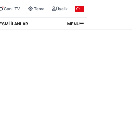
Canlı TV
Tema
Üyelik
MENU
ESMİ İLANLAR