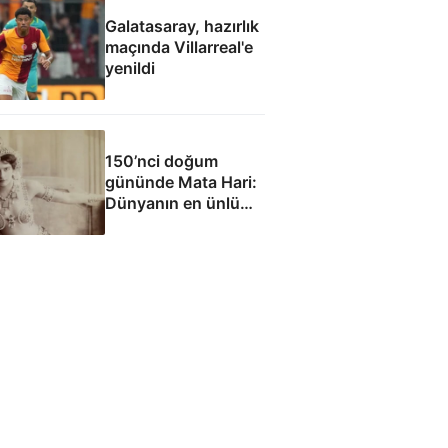
Galatasaray, hazırlık
maçında Villarreal'e
yenildi
150’nci doğum
gününde Mata Hari:
Dünyanın en ünlü
casusu mu?
Dünyanın en şanssız
masumu mu?