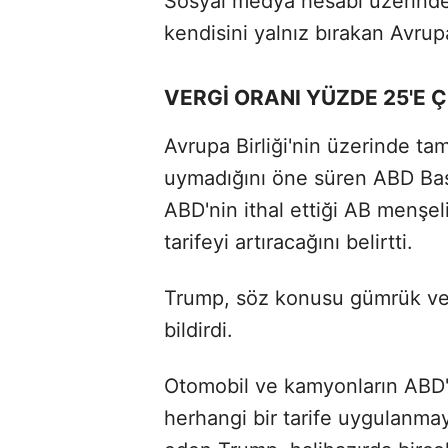
Sosyal medya hesabı üzerinde
kendisini yalnız bırakan Avrupa
VERGİ ORANI YÜZDE 25'E 
Avrupa Birliği'nin üzerinde t
uymadığını öne süren ABD Baş
ABD'nin ithal ettiği AB menşe
tarifeyi artıracağını belirtti.
Trump, söz konusu gümrük verg
bildirdi.
Otomobil ve kamyonların ABD'd
herhangi bir tarife uygulanma