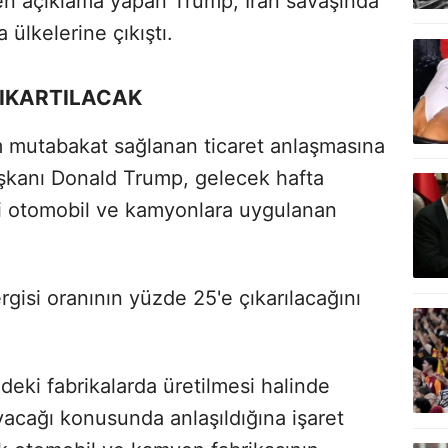
n açıklama yapan Trump, İran savaşında
 ülkelerine çıkıştı.
ÇIKARTILACAK
am mutabakat sağlanan ticaret anlaşmasına
kanı Donald Trump, gelecek hafta
li otomobil ve kamyonlara uygulanan
isi oranının yüzde 25'e çıkarılacağını
eki fabrikalarda üretilmesi halinde
yacağı konusunda anlaşıldığına işaret