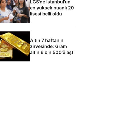
LGS'de İstanbul'un
en yüksek puanlı 20
lisesi belli oldu
Altın 7 haftanın
zirvesinde: Gram
altın 6 bin 500'ü aştı