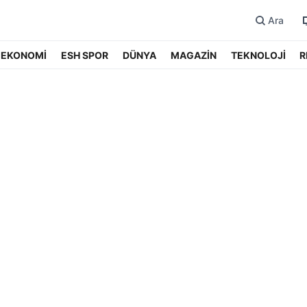
Ara
EKONOMİ
ESH SPOR
DÜNYA
MAGAZİN
TEKNOLOJİ
R