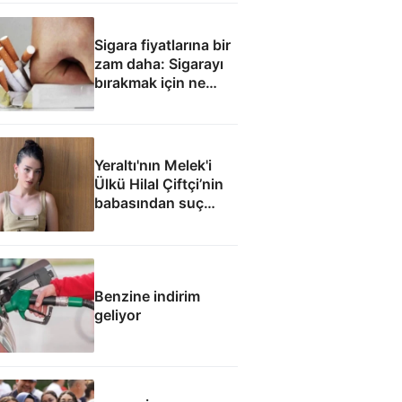
Sigara fiyatlarına bir
zam daha: Sigarayı
bırakmak için ne
yapmalı?
Yeraltı'nın Melek'i
Ülkü Hilal Çiftçi’nin
babasından suç
duyurusu: Reşit
olmayan kızımla aşk
yaşadı
Benzine indirim
geliyor