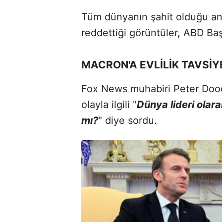
Tüm dünyanın şahit olduğu anc
reddettiği görüntüler, ABD Baş
MACRON'A EVLİLİK TAVSİY
Fox News muhabiri Peter Doocy
olayla ilgili "
Dünya lideri olara
mı?
" diye sordu.