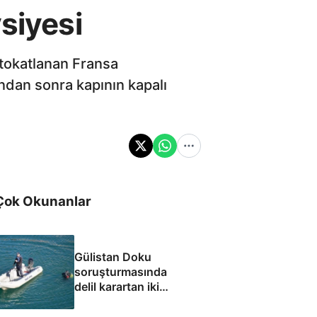
siyesi
 tokatlanan Fransa
dan sonra kapının kapalı
Çok Okunanlar
Gülistan Doku
soruşturmasında
delil karartan iki
dalgıç tutuklandı