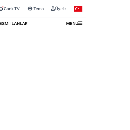
Canlı TV
Tema
Üyelik
MENU
ESMİ İLANLAR