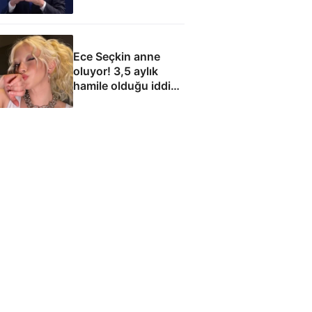
dolar taşıma geliri
elde edecek
Ece Seçkin anne
oluyor! 3,5 aylık
hamile olduğu iddia
edildi