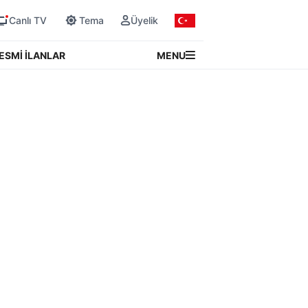
Canlı TV
Tema
Üyelik
MENU
ESMİ İLANLAR