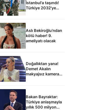
İstanbul'a taşındı!
Türkiye 2032'ye
kadar ev sahibi
Aslı Bekiroğlu'ndan
kötü haber! 9.
ameliyatı olacak
Doğallıktan yana!
Demet Akalın
makyajsız kamera
karşısına geçti
Bakan Bayraktar:
Türkiye anlaşmayla
yıllık 500 milyon