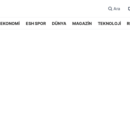
Ara
EKONOMİ
ESH SPOR
DÜNYA
MAGAZİN
TEKNOLOJİ
R