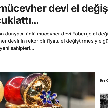
ücevher devi el değişti
çuklattı…
olan dünyaca ünlü mücevher devi Faberge el deği
her devinin rekor bir fiyata el değiştirmesiyle
yeni sahipleri…
En 