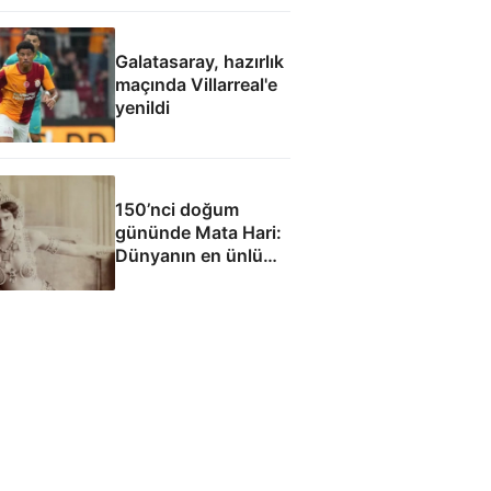
Galatasaray, hazırlık
maçında Villarreal'e
yenildi
150’nci doğum
gününde Mata Hari:
Dünyanın en ünlü
casusu mu?
Dünyanın en şanssız
masumu mu?