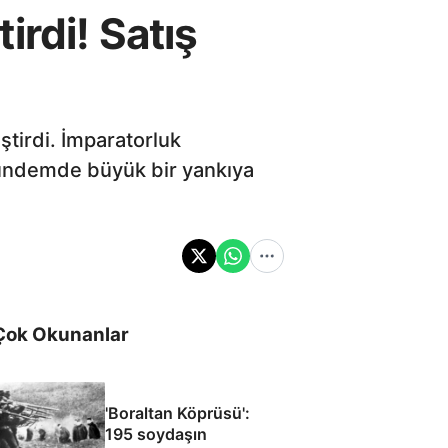
rdi! Satış
ştirdi. İmparatorluk
 gündemde büyük bir yankıya
Çok Okunanlar
'Boraltan Köprüsü':
195 soydaşın