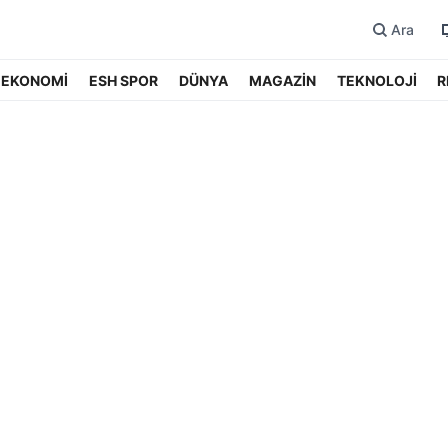
Ara
EKONOMİ
ESH SPOR
DÜNYA
MAGAZİN
TEKNOLOJİ
R