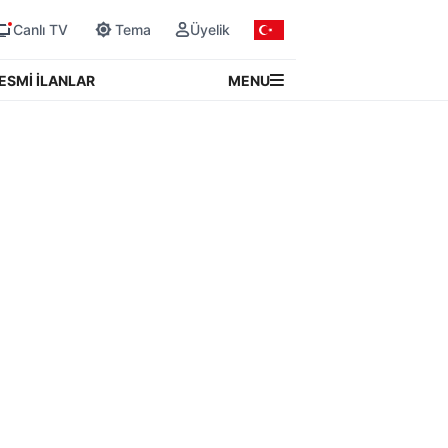
Canlı TV
Tema
Üyelik
MENU
ESMİ İLANLAR