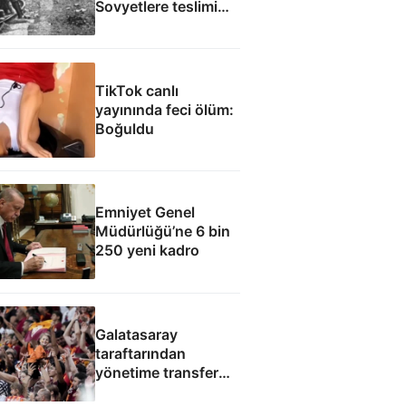
Sovyetlere teslimi
Cüneyt Arkın’ın
filmine ilham oldu
TikTok canlı
yayınında feci ölüm:
Boğuldu
Emniyet Genel
Müdürlüğü’ne 6 bin
250 yeni kadro
Galatasaray
taraftarından
yönetime transfer
protestosu