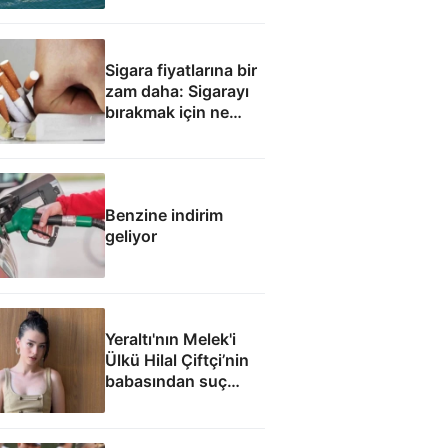
Sigara fiyatlarına bir
zam daha: Sigarayı
bırakmak için ne
yapmalı?
Benzine indirim
geliyor
Yeraltı'nın Melek'i
Ülkü Hilal Çiftçi’nin
babasından suç
duyurusu: Reşit
olmayan kızımla aşk
yaşadı