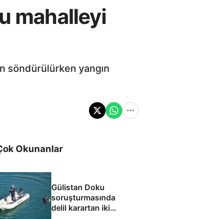
u mahalleyi
ndan söndürülürken yangın
Çok Okunanlar
Gülistan Doku
soruşturmasında
delil karartan iki
dalgıç tutuklandı