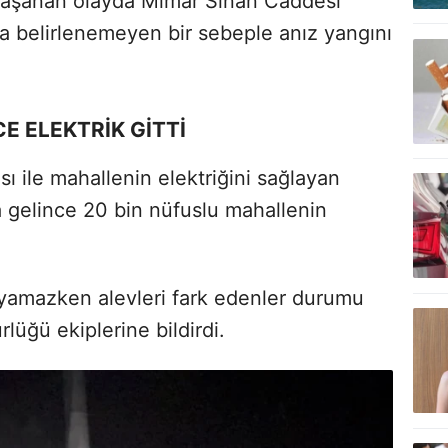
yaşanan olayda Mimar Sinan Caddesi
a belirlenemeyen bir sebeple anız yangını
E ELEKTRİK GİTTİ
 ile mahallenin elektriğini sağlayan
gelince 20 bin nüfuslu mahallenin
yamazken alevleri fark edenler durumu
lüğü ekiplerine bildirdi.