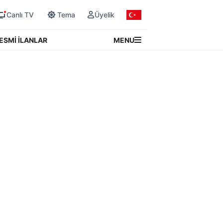
Canlı TV
Tema
Üyelik
MENU
ESMİ İLANLAR