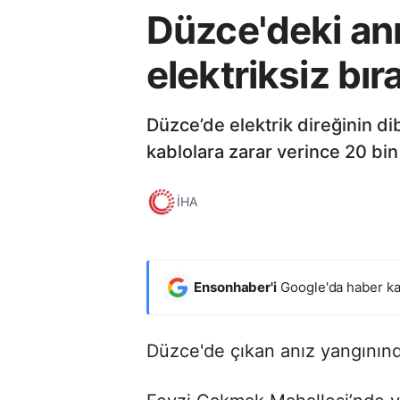
Düzce'deki anı
elektriksiz bır
Düzce’de elektrik direğinin di
kablolara zarar verince 20 bin 
İHA
Ensonhaber'i
Google'da haber ka
Düzce'de çıkan anız yangınında