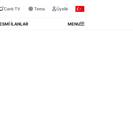
Canlı TV
Tema
Üyelik
MENU
ESMİ İLANLAR