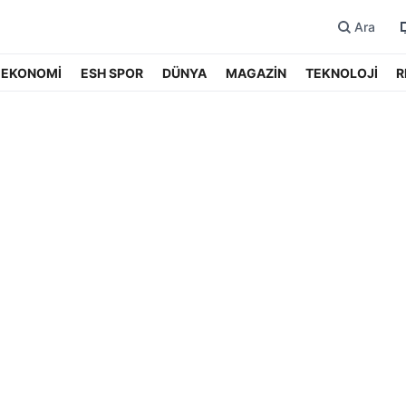
Ara
EKONOMİ
ESH SPOR
DÜNYA
MAGAZİN
TEKNOLOJİ
R