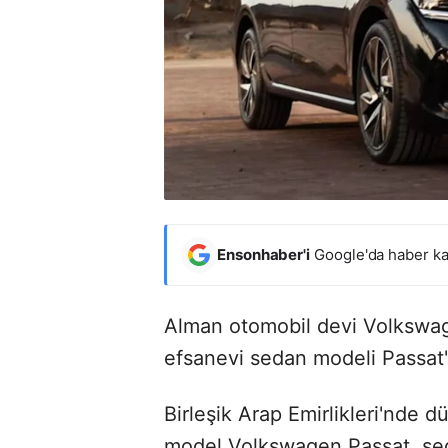
Ensonhaber'i
Google'da haber ka
Alman otomobil devi Volkswage
efsanevi sedan modeli Passat'ı
Birleşik Arap Emirlikleri'nde d
model Volkswagen Passat, sed