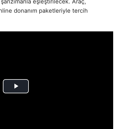
şanzımanla eşleştirilecek. Araç,
hline donanım paketleriyle tercih