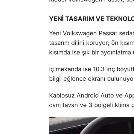
YENİ TASARIM VE TEKNOLO
Yeni Volkswagen Passat sedan,
tasarım dilini koruyor; ön kıs
kısımda ise şık bir aydınlatma ü
İç mekanda ise 10.3 inç boyutl
bilgi-eğlence ekranı bulunuyo
Kablosuz Android Auto ve App
cam tavan ve 3 bölgeli klima g