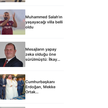
Muhammed Salah'ın
yaşayacağı villa belli
oldu
Mesajların yapay
zeka olduğu öne
sürülmüştü: İlkay
Çiçek'le ilgili yeni
tespitler dosyada
Cumhurbaşkanı
Erdoğan, Mekke
Ortak
Anlaşması'ndan
sonra cuma namazı
kıldı