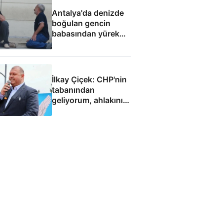
Antalya'da denizde
boğulan gencin
babasından yürek
yakan feryat
İlkay Çiçek: CHP'nin
tabanından
geliyorum, ahlakını
aldım