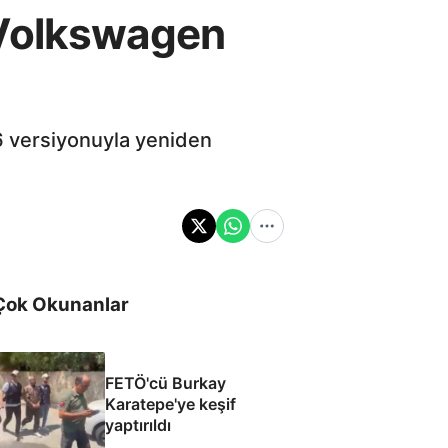
 Volkswagen
6 versiyonuyla yeniden
Çok Okunanlar
FETÖ'cü Burkay
Karatepe'ye keşif
yaptırıldı