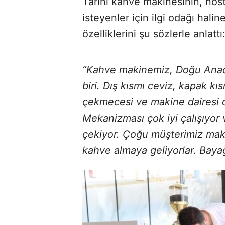
Tarihi kahve makinesinin, nos
isteyenler için ilgi odağı hal
özelliklerini şu sözlerle anlattı
“Kahve makinemiz, Doğu Anad
biri. Dış kısmı ceviz, kapak kıs
çekmecesi ve makine dairesi ol
Mekanizması çok iyi çalışıyor 
çekiyor. Çoğu müşterimiz mak
kahve almaya geliyorlar. Bayağ