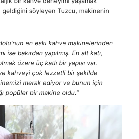
taljik bir kahve deneyimi yaşamak
ine geldiğini söyleyen Tuzcu, makinenin
:
olu’nun en eski kahve makinelerinden
mı ise bakırdan yapılmış. En alt katı,
mak üzere üç katlı bir yapısı var.
ve kahveyi çok lezzetli bir şekilde
inemizi merak ediyor ve bunun için
ı popüler bir makine oldu.”