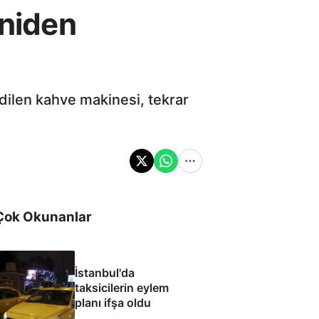
eniden
dilen kahve makinesi, tekrar
Çok Okunanlar
İstanbul'da
taksicilerin eylem
planı ifşa oldu