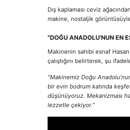
Dış kaplaması ceviz ağacından
makine, nostaljik görüntüsüyle
"DOĞU ANADOLU'NUN EN ES
Makinenin sahibi esnaf Hasan 
çalıştığını belirterek, şu ifadel
“Makinemiz Doğu Anadolu’nun 
bir evin bodrum katında keşfet
düşünüyoruz. Mekanizması hala
lezzetle çekiyor.”