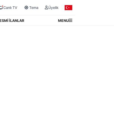
Canlı TV
Tema
Üyelik
MENU
ESMİ İLANLAR