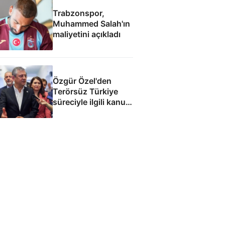
Trabzonspor,
Muhammed Salah'ın
maliyetini açıkladı
Özgür Özel'den
Terörsüz Türkiye
süreciyle ilgili kanun
teklifine: İmza atma
çabamız yok