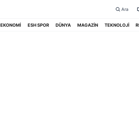
Ara
EKONOMİ
ESH SPOR
DÜNYA
MAGAZİN
TEKNOLOJİ
R