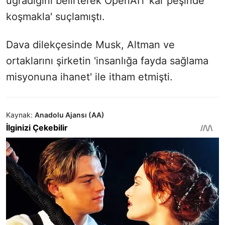
uğradığını belirterek OpenAI'ı 'kar peşinde
koşmakla' suçlamıştı.
Dava dilekçesinde Musk, Altman ve
ortaklarını şirketin 'insanlığa fayda sağlama
misyonuna ihanet' ile itham etmişti.
Kaynak:
Anadolu Ajansı (AA)