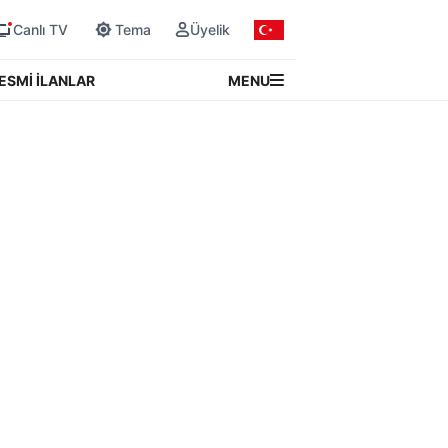
Canlı TV
Tema
Üyelik
MENU
ESMİ İLANLAR