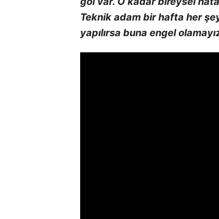
gol var. O kadar bireysel hat
Teknik adam bir hafta her şey
yapılırsa buna engel olamayız