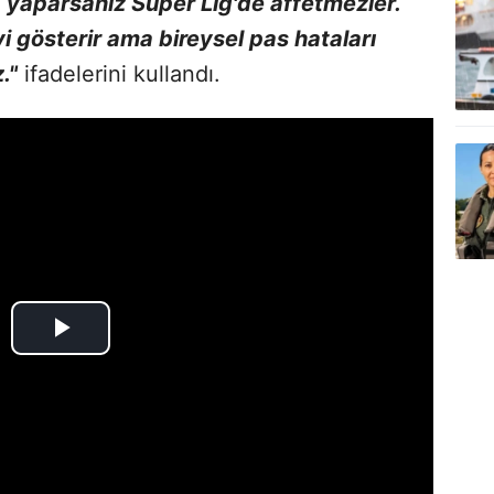
a yaparsanız Süper Lig'de affetmezler.
i gösterir ama bireysel pas hataları
."
ifadelerini kullandı.