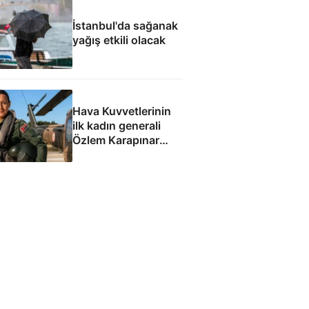
İstanbul'da sağanak
yağış etkili olacak
Hava Kuvvetlerinin
ilk kadın generali
Özlem Karapınar
Paşa: Çanakkale
gazisi mirasından
göklere uzanan
mazisi