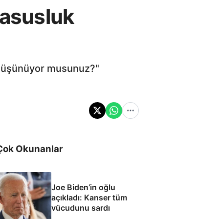
casusluk
nı düşünüyor musunuz?"
Çok Okunanlar
Joe Biden’in oğlu
açıkladı: Kanser tüm
vücudunu sardı