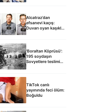
Alcatraz’dan
efsanevi kaçış:
Duvarı oyan kaşıklar,
yağmurluklardan
yapılan bot, anneye
gönderilen çiçekler...
'Boraltan Köprüsü':
195 soydaşın
Sovyetlere teslimi
Cüneyt Arkın’ın
filmine ilham oldu
TikTok canlı
yayınında feci ölüm:
Boğuldu