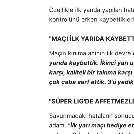
Özellikle ilk yarıda yapılan h
kontrolünü erken kaybettikleri
"MAÇI İLK YARIDA KAYBETT
Maçın kırılma anının ilk devre
yarıda kaybettik. İkinci yarı 
karşı, kaliteli bir takıma karş
çok çaba sarf ettik. 3'ü yedi
"SÜPER LİG'DE AFFETMEZL
Savunmadaki hataların sonucu 
adam,
"İlk yarı maçı hediye e