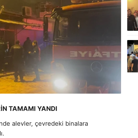
RİN TAMAMI YANDI
inde alevler, çevredeki binalara
ı.