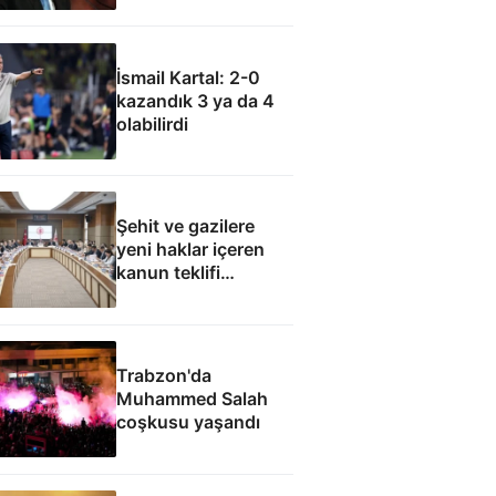
olamaz
İsmail Kartal: 2-0
kazandık 3 ya da 4
olabilirdi
Şehit ve gazilere
yeni haklar içeren
kanun teklifi
komisyondan geçti
Trabzon'da
Muhammed Salah
coşkusu yaşandı