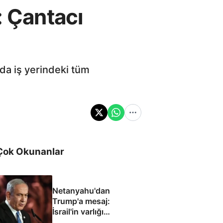
: Çantacı
da iş yerindeki tüm
Çok Okunanlar
Netanyahu'dan
Trump'a mesaj:
İsrail'in varlığı
müzakere konusu