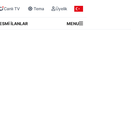
Canlı TV
Tema
Üyelik
MENU
ESMİ İLANLAR