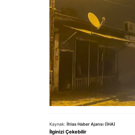
Kaynak:
İhlas Haber Ajansı (İHA)