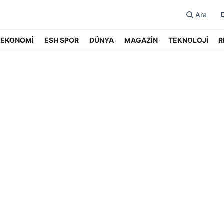
Ara
EKONOMİ
ESH SPOR
DÜNYA
MAGAZİN
TEKNOLOJİ
R