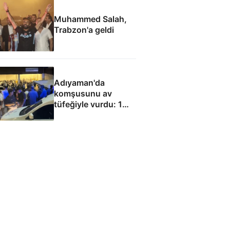
Muhammed Salah,
Trabzon'a geldi
Adıyaman'da
komşusunu av
tüfeğiyle vurdu: 1
ölü, 1 yaralı