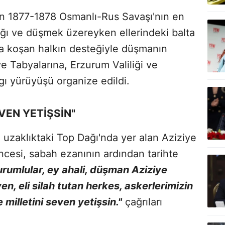
lan 1877-1878 Osmanlı-Rus Savaşı'nın en
ğı ve düşmek üzereyken ellerindeki balta
a koşan halkın desteğiyle düşmanın
ye Tabyalarına, Erzurum Valiliği ve
ı yürüyüşü organize edildi.
EVEN YETİŞSİN"
uzaklıktaki Top Dağı'nda yer alan Aziziye
ncesi, sabah ezanının ardından tarihte
urumlular, ey ahali, düşman Aziziye
ven, eli silah tutan herkes, askerlerimizin
milletini seven yetişsin."
çağrıları