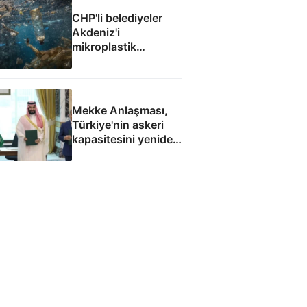
CHP'li belediyeler
Akdeniz'i
mikroplastik
felaketine teslim etti
Mekke Anlaşması,
Türkiye'nin askeri
kapasitesini yeniden
uluslararası
kamuoyunun
gündemine getirdi