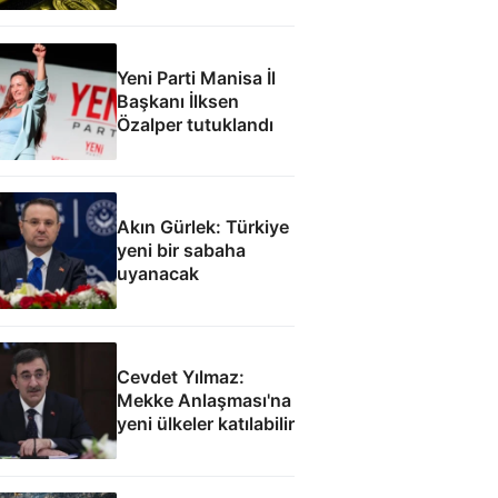
Yeni Parti Manisa İl
Başkanı İlksen
Özalper tutuklandı
Akın Gürlek: Türkiye
yeni bir sabaha
uyanacak
Cevdet Yılmaz:
Mekke Anlaşması'na
yeni ülkeler katılabilir