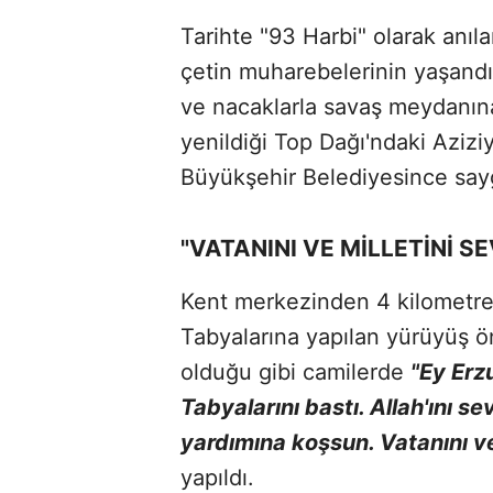
Tarihte "93 Harbi" olarak anı
çetin muharebelerinin yaşandı
ve nacaklarla savaş meydanın
yenildiği Top Dağı'ndaki Azizi
Büyükşehir Belediyesince sayg
"VATANINI VE MİLLETİNİ S
Kent merkezinden 4 kilometre 
Tabyalarına yapılan yürüyüş ö
olduğu gibi camilerde
"Ey Erz
Tabyalarını bastı. Allah'ını se
yardımına koşsun. Vatanını ve 
yapıldı.