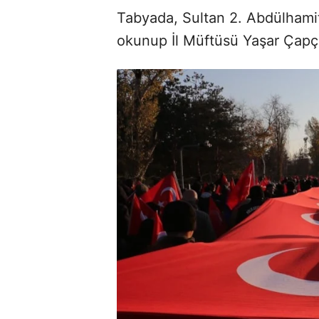
Tabyada, Sultan 2. Abdülhamit'
okunup İl Müftüsü Yaşar Çapçı