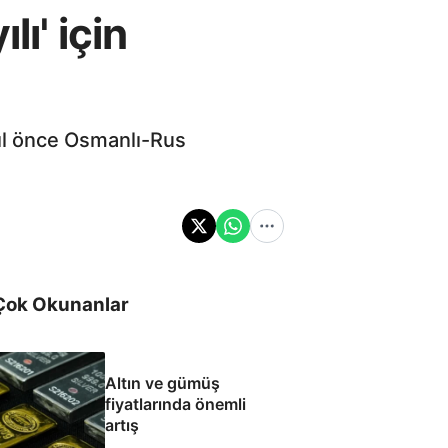
ı' için
ıl önce Osmanlı-Rus
Çok Okunanlar
Altın ve gümüş
fiyatlarında önemli
artış