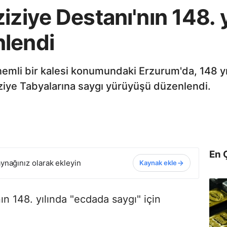
ziye Destanı'nın 148. yıl
lendi
emli bir kalesi konumundaki Erzurum'da, 148 y
iziye Tabyalarına saygı yürüyüşü düzenlendi.
En 
ynağınız olarak ekleyin
Kaynak ekle
ın 148. yılında "ecdada saygı" için