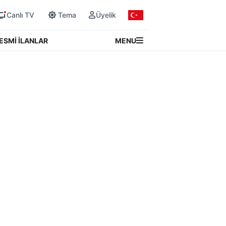
Canlı TV
Tema
Üyelik
MENU
ESMİ İLANLAR