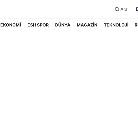
Ara
EKONOMİ
ESH SPOR
DÜNYA
MAGAZİN
TEKNOLOJİ
R