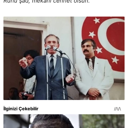
Ruhu şad, mekânı cennet olsun.”