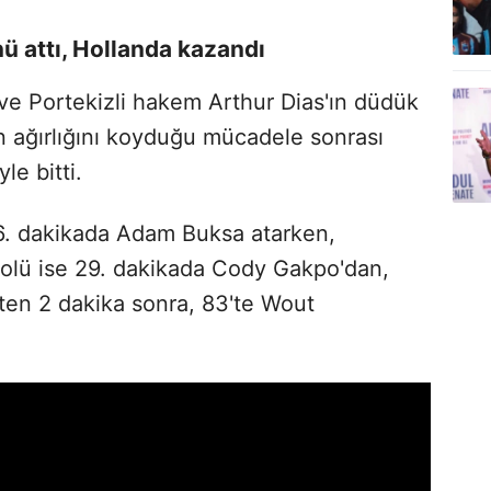
ü attı, Hollanda kazandı
ve Portekizli hakem Arthur Dias'ın düdük
n ağırlığını koyduğu mücadele sonrası
le bitti.
16. dakikada Adam Buksa atarken,
golü ise 29. dakikada Cody Gakpo'dan,
kten 2 dakika sonra, 83'te Wout