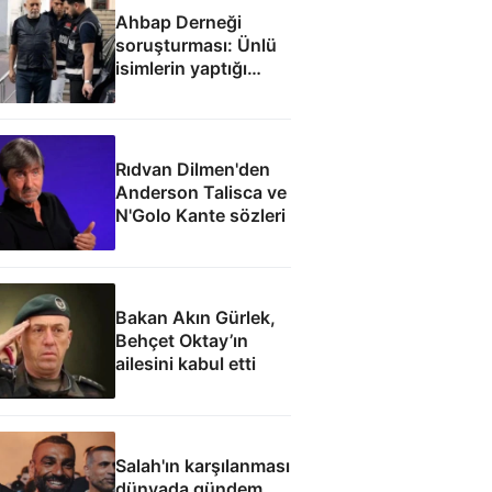
Ahbap Derneği
soruşturması: Ünlü
isimlerin yaptığı
bağışlar
Rıdvan Dilmen'den
Anderson Talisca ve
N'Golo Kante sözleri
Bakan Akın Gürlek,
Behçet Oktay’ın
ailesini kabul etti
Salah'ın karşılanması
dünyada gündem