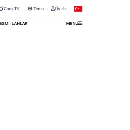
Canlı TV
Tema
Üyelik
MENU
ESMİ İLANLAR