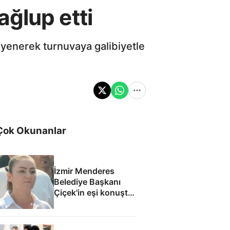
ğlup etti
yenerek turnuvaya galibiyetle
Çok Okunanlar
İzmir Menderes
Belediye Başkanı
Çiçek'in eşi konuştu:
Mesajlara
inanmıyorum