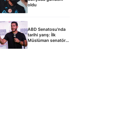
oldu
ABD Senatosu'nda
tarihi yarış: İlk
Müslüman senatör
olmaya hazırlanıyor