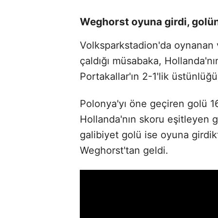
Weghorst oyuna girdi, golün
Volksparkstadion'da oynanan 
çaldığı müsabaka, Hollanda'nı
Portakallar'ın 2-1'lik üstünlüğüy
Polonya'yı öne geçiren golü 
Hollanda'nın skoru eşitleyen 
galibiyet golü ise oyuna girdi
Weghorst'tan geldi.