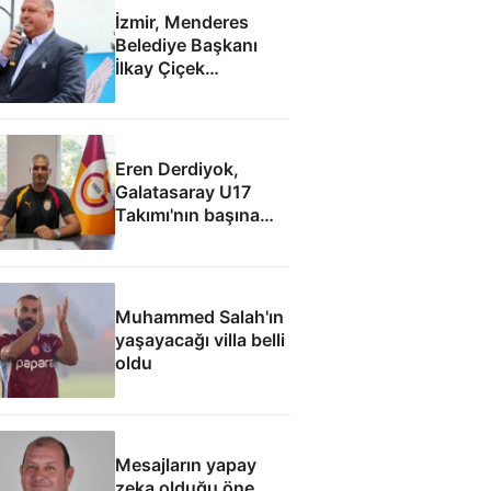
İzmir, Menderes
Belediye Başkanı
İlkay Çiçek
tutuklandı
Eren Derdiyok,
Galatasaray U17
Takımı'nın başına
geçti
Muhammed Salah'ın
yaşayacağı villa belli
oldu
Mesajların yapay
zeka olduğu öne