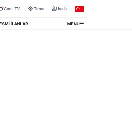
Canlı TV
Tema
Üyelik
MENU
ESMİ İLANLAR