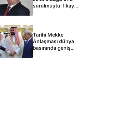
sürülmüştü: İlkay
Çiçek'le ilgili yeni
tespitler dosyada
Tarihi Mekke
Anlaşması dünya
basınında geniş
yankı uyandırdı