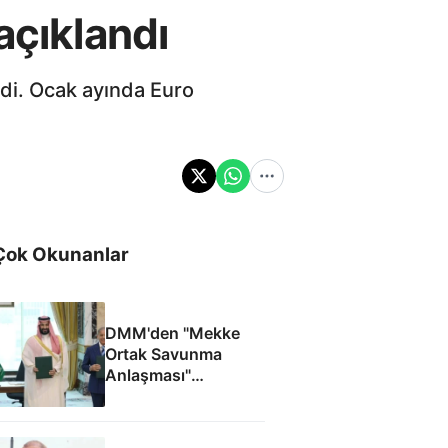
açıklandı
edi. Ocak ayında Euro
Çok Okunanlar
DMM'den "Mekke
Ortak Savunma
Anlaşması"
iddialarına yalanlama