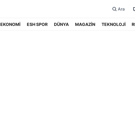
Ara
EKONOMİ
ESH SPOR
DÜNYA
MAGAZİN
TEKNOLOJİ
R