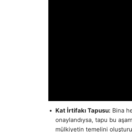
Kat İrtifakı Tapusu:
Bina he
onaylandıysa, tapu bu aşamad
mülkiyetin temelini oluştu