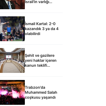
İsrail'in varlığı
müzakere konusu
olamaz
İsmail Kartal: 2-0
kazandık 3 ya da 4
olabilirdi
Şehit ve gazilere
yeni haklar içeren
kanun teklifi
komisyondan geçti
Trabzon'da
Muhammed Salah
coşkusu yaşandı