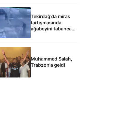
Tekirdağ'da miras
tartışmasında
ağabeyini tabanca
ile yaraladığı anlar
kamerada
Muhammed Salah,
Trabzon'a geldi