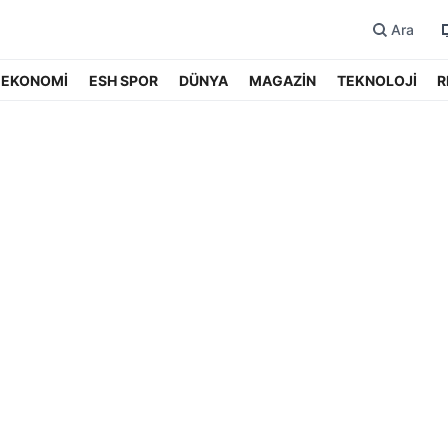
Ara
EKONOMİ
ESH SPOR
DÜNYA
MAGAZİN
TEKNOLOJİ
R