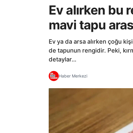
Ev alırken bu r
mavi tapu aras
Ev ya da arsa alırken çoğu kiş
de tapunun rengidir. Peki, kır
detaylar…
Haber Merkezi