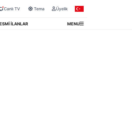
Canlı TV
Tema
Üyelik
MENU
ESMİ İLANLAR