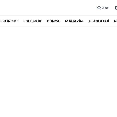
Ara
EKONOMİ
ESH SPOR
DÜNYA
MAGAZİN
TEKNOLOJİ
R