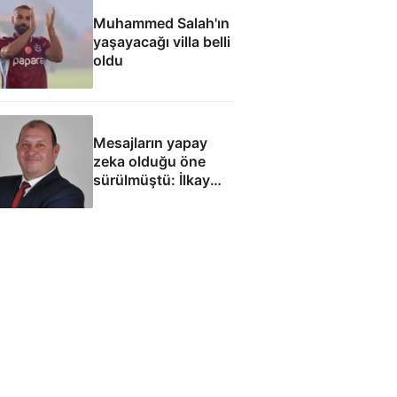
Muhammed Salah'ın
yaşayacağı villa belli
oldu
Mesajların yapay
zeka olduğu öne
sürülmüştü: İlkay
Çiçek'le ilgili yeni
tespitler dosyada