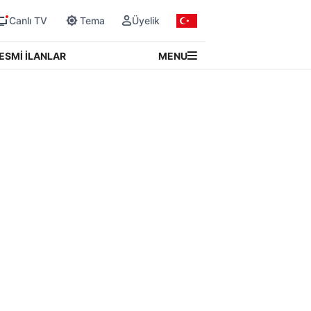
Canlı TV
Tema
Üyelik
MENU
ESMİ İLANLAR