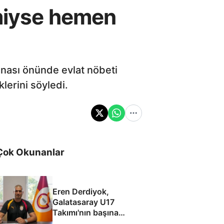
imiyse hemen
binası önünde evlat nöbeti
lerini söyledi.
Çok Okunanlar
Eren Derdiyok,
Galatasaray U17
Takımı'nın başına
geçti