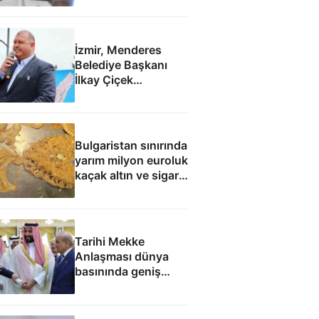
İzmir, Menderes
Belediye Başkanı
İlkay Çiçek
tutuklandı
Bulgaristan sınırında
yarım milyon euroluk
kaçak altın ve sigara
yakalandı
Tarihi Mekke
Anlaşması dünya
basınında geniş
yankı uyandırdı