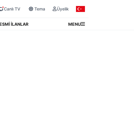
Canlı TV
Tema
Üyelik
MENU
ESMİ İLANLAR