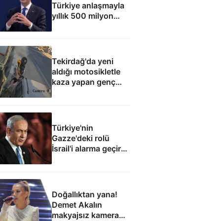
Türkiye anlaşmayla
yıllık 500 milyon
dolar taşıma geliri
elde edecek
Tekirdağ'da yeni
aldığı motosikletle
kaza yapan genç
can verdi
Türkiye'nin
Gazze'deki rolü
İsrail'i alarma geçirdi:
Netanyahu'dan ABD
hamlesi
Doğallıktan yana!
Demet Akalın
makyajsız kamera