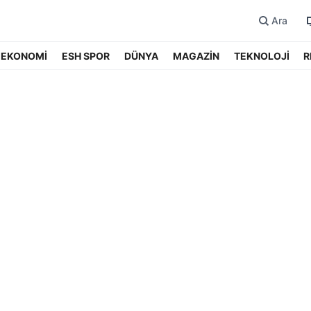
Ara
EKONOMİ
ESH SPOR
DÜNYA
MAGAZİN
TEKNOLOJİ
R