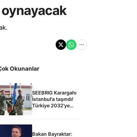
e oynayacak
ak.
Çok Okunanlar
SEEBRIG Karargahı
İstanbul'a taşındı!
Türkiye 2032'ye
kadar ev sahibi
Bakan Bayraktar: