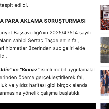
espit edildi.
RA PARA AKLAMA SORUŞTURMASI
iyet Başsavcılığı’nın 2025/43514 sayılı
arın sahibi Sertaç Taşdelen’in fal,
i hizmetler üzerinden suç geliri elde
ldı.
ddin" ve "Binnaz"
isimli mobil uygulamalar
üzerinden ödeme gerçekleştirilerek fal,
luk ve yıldız haritası gibi birçok alanda
anmasına yönelik çalışma başlatıldı.