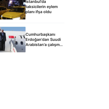
İstanbul'da
taksicilerin eylem
planı ifşa oldu
Cumhurbaşkanı
Erdoğan'dan Suudi
Arabistan'a çalışma
ziyareti