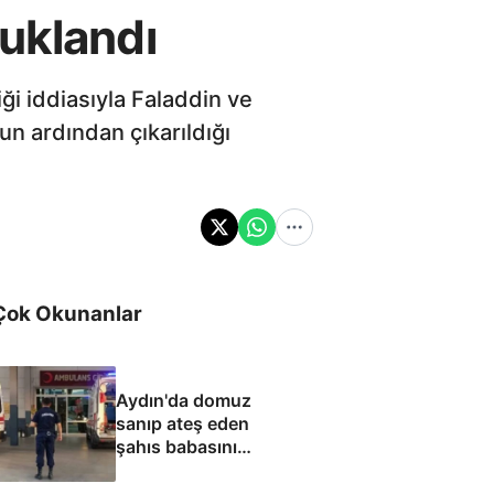
uklandı
ği iddiasıyla Faladdin ve
un ardından çıkarıldığı
Çok Okunanlar
Aydın'da domuz
sanıp ateş eden
şahıs babasını
öldürdü