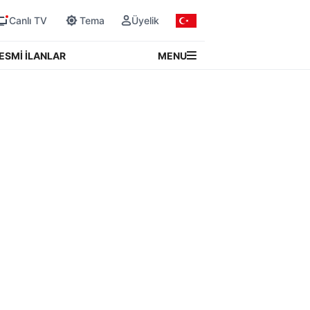
Canlı TV
Tema
Üyelik
MENU
ESMİ İLANLAR