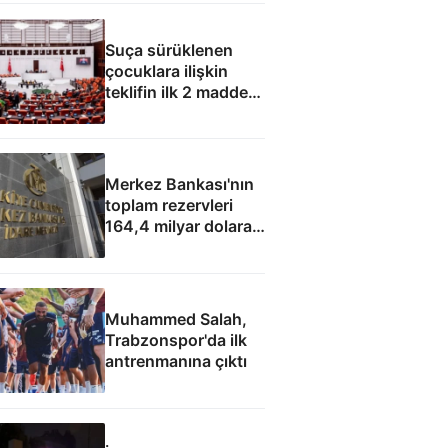
Suça sürüklenen
çocuklara ilişkin
teklifin ilk 2 maddesi
kabul edildi
Merkez Bankası'nın
toplam rezervleri
164,4 milyar dolara
yükseldi
Muhammed Salah,
Trabzonspor'da ilk
antrenmanına çıktı