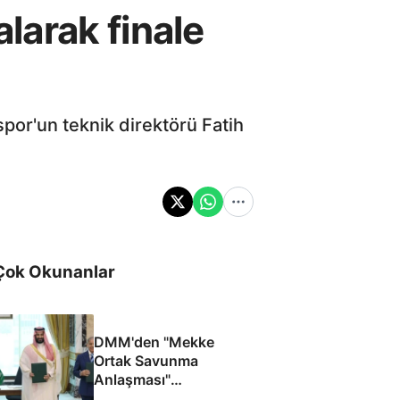
alarak finale
por'un teknik direktörü Fatih
Çok Okunanlar
DMM'den "Mekke
Ortak Savunma
Anlaşması"
iddialarına yalanlama