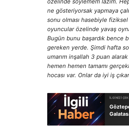
özelinde söylemem lazım. Hep
ne gösteriyorsak yapmaya çalışı
sonu olması hasebiyle fiziksel
oyuncular özelinde yavaş oyn
Bugün bunu başardık bence bug
gereken yerde. Şimdi hafta so
umarım inşallah 3 puan alarak
hemen hemen tamamı gerçekleşi
hocası var. Onlar da iyi iş çıka
Göztepe
Galatasa