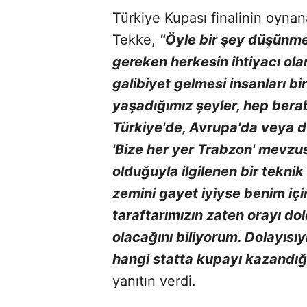
Türkiye Kupası finalinin oynana
Tekke,
"Öyle bir şey düşünm
gereken herkesin ihtiyacı olan 
galibiyet gelmesi insanları 
yaşadığımız şeyler, hep berab
Türkiye'de, Avrupa'da veya d
'Bize her yer Trabzon' mevzu
olduğuyla ilgilenen bir tekni
zemini gayet iyiyse benim için
taraftarımızın zaten orayı do
olacağını biliyorum. Dolayısı
hangi statta kupayı kazandığım
yanıtın verdi.