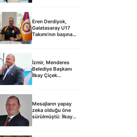
Eren Derdiyok,
Galatasaray U17
Takımı'nın başına
geçti
İzmir, Menderes
Belediye Başkanı
İlkay Çiçek
tutuklandı
Mesajların yapay
zeka olduğu öne
sürülmüştü: İlkay
Çiçek'le ilgili yeni
tespitler dosyada