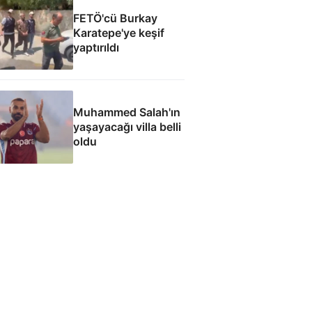
FETÖ'cü Burkay
Karatepe'ye keşif
yaptırıldı
Muhammed Salah'ın
yaşayacağı villa belli
oldu