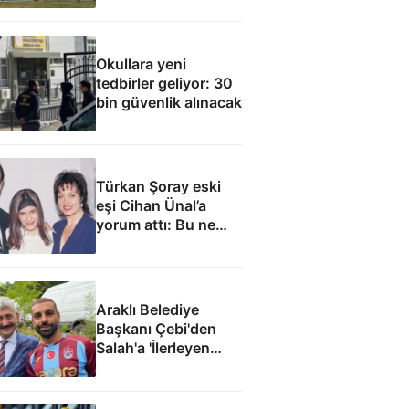
Okullara yeni
tedbirler geliyor: 30
bin güvenlik alınacak
Türkan Şoray eski
eşi Cihan Ünal’a
yorum attı: Bu ne
yakışıklılık
Araklı Belediye
Başkanı Çebi'den
Salah'a 'İlerleyen
yıllarda Mısır'a
dönme Araklı'da
yaşa' teklifi