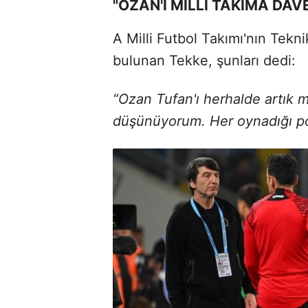
"OZAN'I MİLLİ TAKIMA DAV
A Milli Futbol Takımı'nın Tekn
bulunan Tekke, şunları dedi:
“Ozan Tufan'ı herhalde artık m
düşünüyorum. Her oynadığı poz