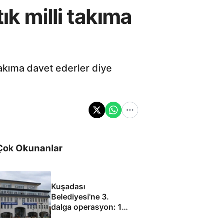
ık milli takıma
takıma davet ederler diye
Çok Okunanlar
Kuşadası
Belediyesi'ne 3.
dalga operasyon: 15
gözaltı