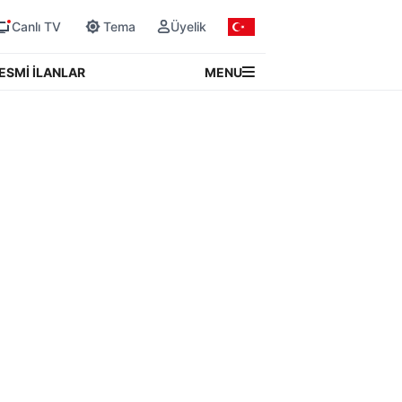
Canlı TV
Tema
Üyelik
MENU
ESMİ İLANLAR