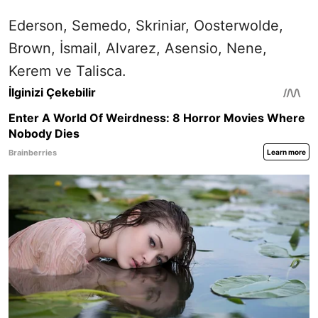
Taraftarların merakla beklediği karşılaşma,
TRT 1 ekranlarından canlı olarak
yayınlanacak.
FB AVRUPA MAÇI CANLI İZLE
MUHTEMEL 11
Ederson, Semedo, Skriniar, Oosterwolde,
Brown, İsmail, Alvarez, Asensio, Nene,
Kerem ve Talisca.