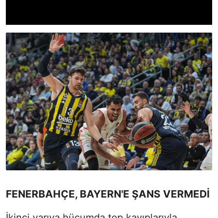
FENERBAHÇE, BAYERN'E ŞANS VERMEDİ
İkinci yarıya hücumda top kayıplarıyla