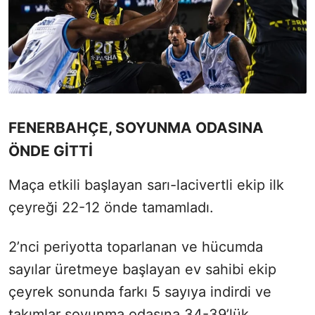
FENERBAHÇE, SOYUNMA ODASINA
ÖNDE GİTTİ
Maça etkili başlayan sarı-lacivertli ekip ilk
çeyreği 22-12 önde tamamladı.
2’nci periyotta toparlanan ve hücumda
sayılar üretmeye başlayan ev sahibi ekip
çeyrek sonunda farkı 5 sayıya indirdi ve
takımlar soyunma odasına 34-39’lük