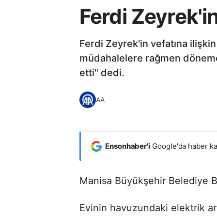
Ferdi Zeyrek'i
Ferdi Zeyrek'in vefatına ilişk
müdahalelere rağmen dönemeye
etti" dedi.
AA
Ensonhaber'i
Google'da haber ka
Manisa Büyükşehir Belediye Ba
Evinin havuzundaki elektrik ar