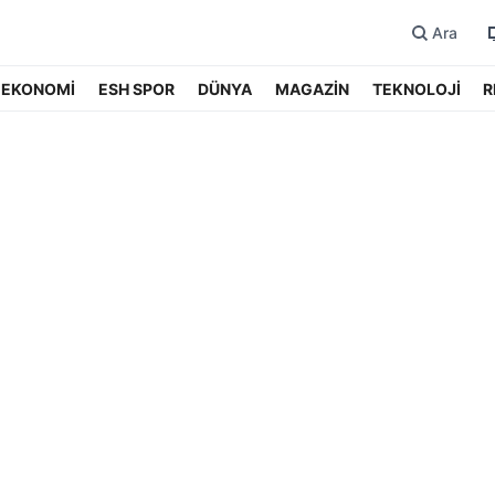
Ara
EKONOMİ
ESH SPOR
DÜNYA
MAGAZİN
TEKNOLOJİ
R