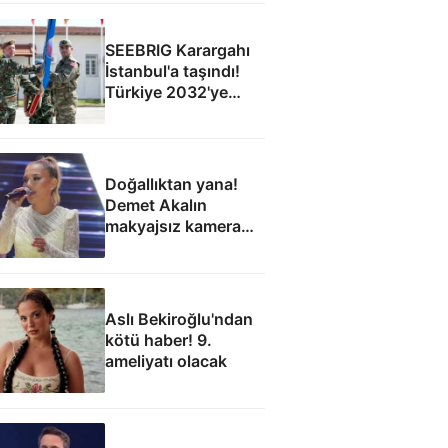
SEEBRIG Karargahı
İstanbul'a taşındı!
Türkiye 2032'ye
kadar ev sahibi
Doğallıktan yana!
Demet Akalın
makyajsız kamera
karşısına geçti
Aslı Bekiroğlu'ndan
kötü haber! 9.
ameliyatı olacak