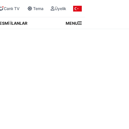
Canlı TV
Tema
Üyelik
MENU
ESMİ İLANLAR