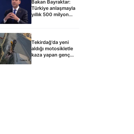
Bakan Bayraktar:
Türkiye anlaşmayla
yıllık 500 milyon
dolar taşıma geliri
elde edecek
Tekirdağ'da yeni
aldığı motosikletle
kaza yapan genç
can verdi