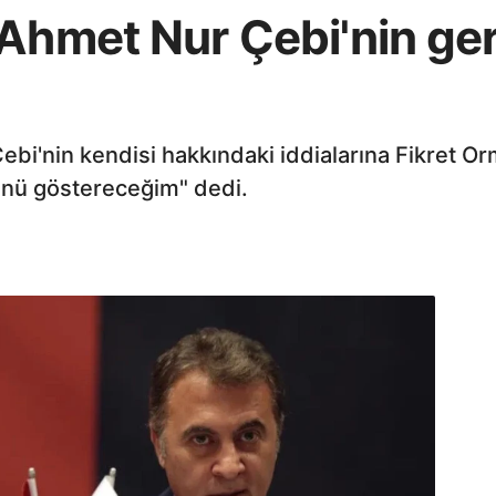
 Ahmet Nur Çebi'nin g
i'nin kendisi hakkındaki iddialarına Fikret Orm
ünü göstereceğim" dedi.