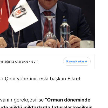
ynağınız olarak ekleyin
Kaynak ekle
r Çebi yönetimi, eski başkan Fikret
avanın gerekçesi ise
"Orman döneminde
erde yüklü miktarlarda faturalar kesilmiş