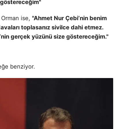
 göstereceğim"
t Orman ise,
"Ahmet Nur Çebi’nin benim
vaları toplasanız sivilce dahi etmez.
nin gerçek yüzünü size göstereceğim."
ceğe benziyor.