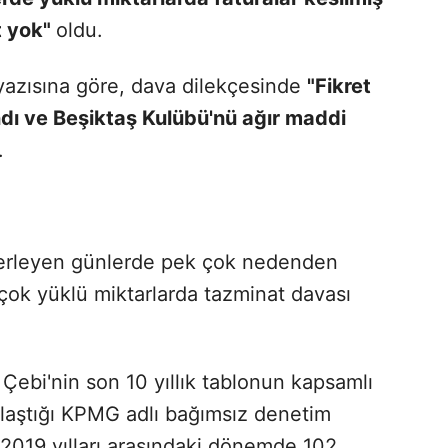
t yok"
oldu.
 yazısına göre, dava dilekçesinde
"Fikret
dı ve Beşiktaş Kulübü'nü ağır maddi
.
ilerleyen günlerde pek çok nedenden
çok yüklü miktarlarda tazminat davası
Çebi'nin son 10 yıllık tablonun kapsamlı
nlaştığı KPMG adlı bağımsız denetim
 2019 yılları arasındaki dönemde 102