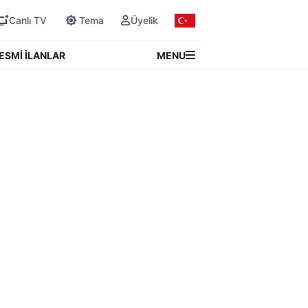
Canlı TV
Tema
Üyelik
MENU
ESMİ İLANLAR