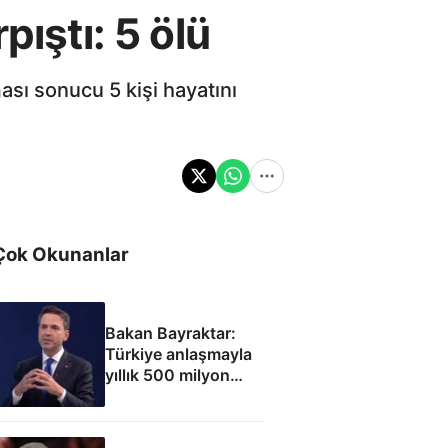
pıştı: 5 ölü
ası sonucu 5 kişi hayatını
Çok Okunanlar
Bakan Bayraktar:
Türkiye anlaşmayla
yıllık 500 milyon
dolar taşıma geliri
elde edecek