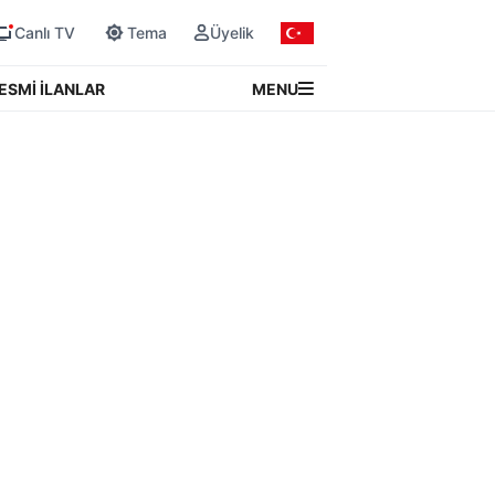
Canlı TV
Tema
Üyelik
MENU
ESMİ İLANLAR