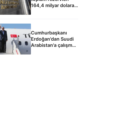
164,4 milyar dolara
yükseldi
Cumhurbaşkanı
Erdoğan'dan Suudi
Arabistan'a çalışma
ziyareti