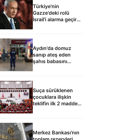
Türkiye'nin
Gazze'deki rolü
İsrail'i alarma geçirdi:
Netanyahu'dan ABD
hamlesi
Aydın'da domuz
sanıp ateş eden
şahıs babasını
öldürdü
Suça sürüklenen
çocuklara ilişkin
teklifin ilk 2 maddesi
kabul edildi
Merkez Bankası'nın
toplam rezervleri