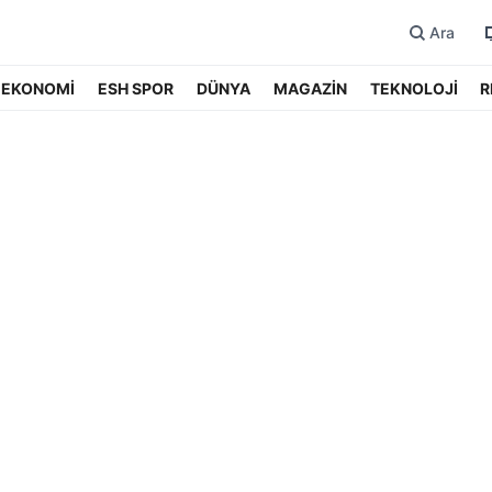
Ara
EKONOMİ
ESH SPOR
DÜNYA
MAGAZİN
TEKNOLOJİ
R