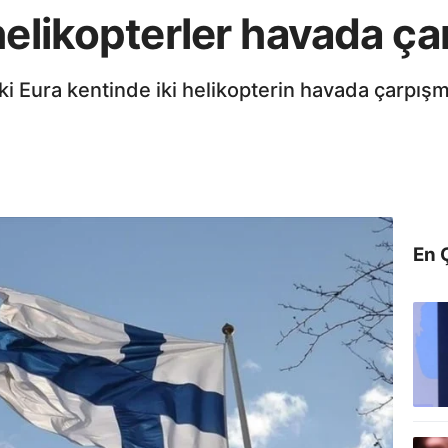
elikopterler havada çar
i Eura kentinde iki helikopterin havada çarpışm
En 