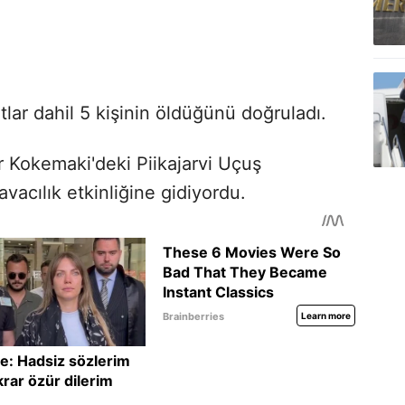
otlar dahil 5 kişinin öldüğünü doğruladı.
r Kokemaki'deki Piikajarvi Uçuş
acılık etkinliğine gidiyordu.