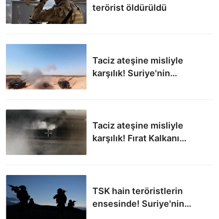
terörist öldürüldü
Taciz ateşine misliyle
karşılık! Suriye'nin
kuzeyinde 13 terörist
öldürüldü
Taciz ateşine misliyle
karşılık! Fırat Kalkanı
bölgesinde 14 terörist
öldürüldü
TSK hain teröristlerin
ensesinde! Suriye'nin
kuzeyinde 4 PKK'lı öldürüldü