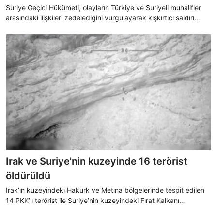
Suriye Geçici Hükümeti, olayların Türkiye ve Suriyeli muhalifler
arasındaki ilişkileri zedelediğini vurgulayarak kışkırtıcı saldırı
çağrılarına uyulmaması gerektiğini belirtti.
Irak ve Suriye'nin kuzeyinde 16 terörist
öldürüldü
Irak’ın kuzeyindeki Hakurk ve Metina bölgelerinde tespit edilen
14 PKK’lı terörist ile Suriye’nin kuzeyindeki Fırat Kalkanı
bölgesinde belirlenen 2 PKK/YPG’li terörist etkisiz hale getirildi.