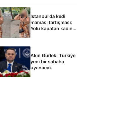
kamuoyunun
gündemine getirdi
İstanbul'da kedi
maması tartışması:
Yolu kapatan kadın
gözaltında
Akın Gürlek: Türkiye
yeni bir sabaha
uyanacak