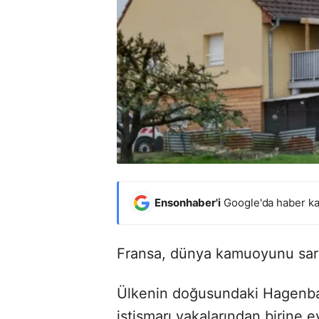
Ensonhaber'i
Google'da haber ka
Fransa, dünya kamuoyunu sars
Ülkenin doğusundaki Hagenbach
istismarı vakalarından birine e