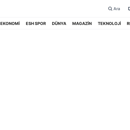
Ara
EKONOMİ
ESH SPOR
DÜNYA
MAGAZİN
TEKNOLOJİ
R