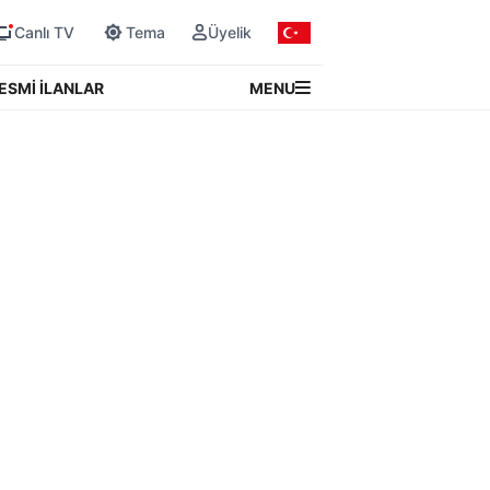
Canlı TV
Tema
Üyelik
MENU
ESMİ İLANLAR