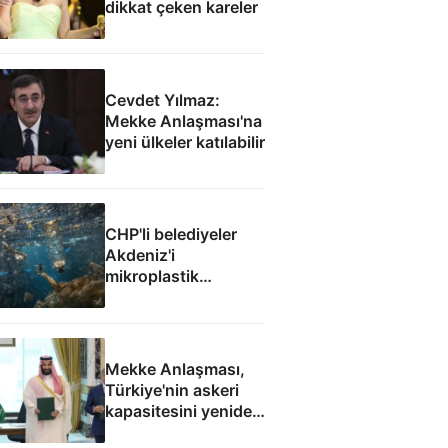
dikkat çeken kareler
Cevdet Yılmaz:
Mekke Anlaşması'na
yeni ülkeler katılabilir
CHP'li belediyeler
Akdeniz'i
mikroplastik
felaketine teslim etti
Mekke Anlaşması,
Türkiye'nin askeri
kapasitesini yeniden
uluslararası