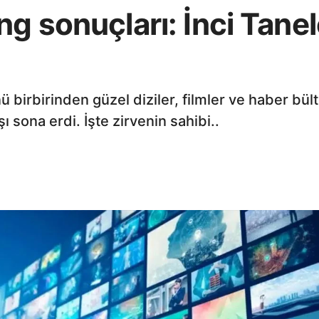
g sonuçları: İnci Tanele
rbirinden güzel diziler, filmler ve haber bülte
ı sona erdi. İşte zirvenin sahibi..