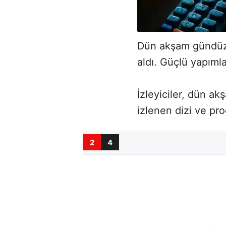
Dün akşam gündüz k
aldı. Güçlü yapımla
İzleyiciler, dün a
izlenen dizi ve pro
2
4