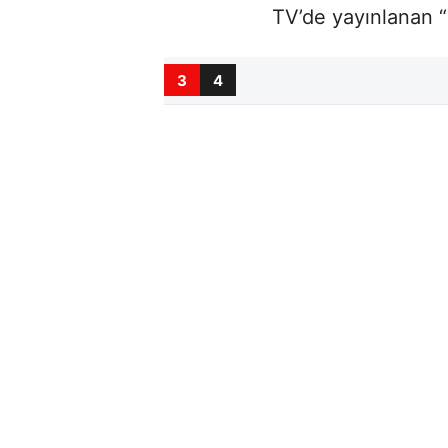
TV’de yayınlanan “
3
4