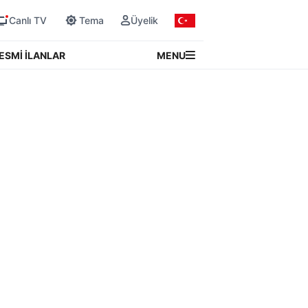
Canlı TV
Tema
Üyelik
MENU
ESMİ İLANLAR