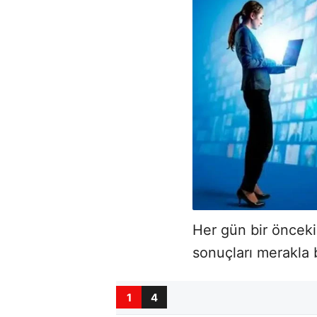
Her gün bir önceki
sonuçları merakla 
1
4