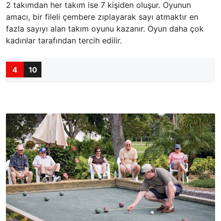
2 takımdan her takım ise 7 kişiden oluşur. Oyunun
amacı, bir fileli çembere zıplayarak sayı atmaktır en
fazla sayıyı alan takım oyunu kazanır. Oyun daha çok
kadınlar tarafından tercih edilir.
4
10