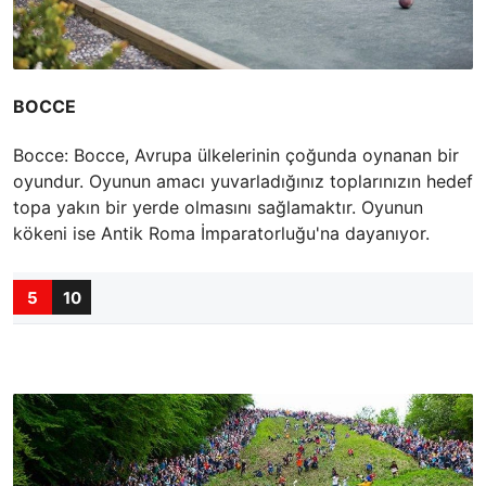
BOCCE
Bocce: Bocce, Avrupa ülkelerinin çoğunda oynanan bir
oyundur. Oyunun amacı yuvarladığınız toplarınızın hedef
topa yakın bir yerde olmasını sağlamaktır. Oyunun
kökeni ise Antik Roma İmparatorluğu'na dayanıyor.
5
10