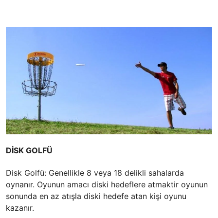
DİSK GOLFÜ
Disk Golfü: Genellikle 8 veya 18 delikli sahalarda
oynanır. Oyunun amacı diski hedeflere atmaktir oyunun
sonunda en az atışla diski hedefe atan kişi oyunu
kazanır.