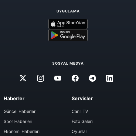
UYGULAMA
SOSYAL MEDYA
Haberler
Servisler
Güncel Haberler
Canlı TV
Spor Haberleri
Foto Galeri
Ekonomi Haberleri
Oyunlar