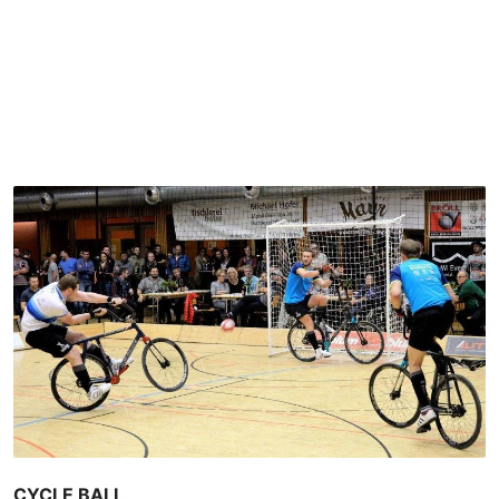
CYCLE BALL