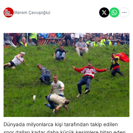
(Kerem Çavuşoğlu)
Dünyada milyonlarca kişi tarafından takip edilen
spor dalları kadar daha küçük kesimlere hitap eden