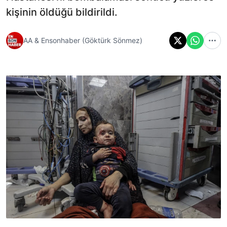
kişinin öldüğü bildirildi.
AA & Ensonhaber (Göktürk Sönmez)