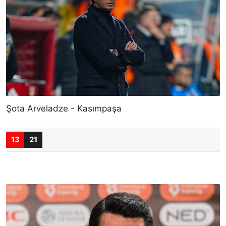
Şota Arveladze - Kasımpaşa
13
21