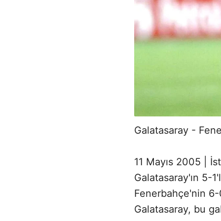
Galatasaray - Fen
11 Mayıs 2005 | İs
Galatasaray'ın 5-1'l
Fenerbahçe'nin 6-0
Galatasaray, bu gal