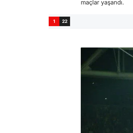
maçlar yaşandı.
1
22