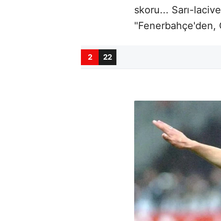
skoru... Sarı-laciv
"Fenerbahçe'den, G
2
22