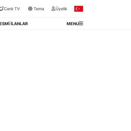
Canlı TV
Tema
Üyelik
MENU
ESMİ İLANLAR