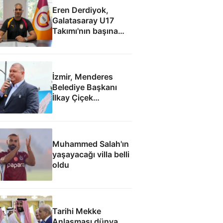
Eren Derdiyok,
Galatasaray U17
Takımı'nın başına
geçti
İzmir, Menderes
Belediye Başkanı
İlkay Çiçek
tutuklandı
Muhammed Salah'ın
yaşayacağı villa belli
oldu
Tarihi Mekke
Anlaşması dünya