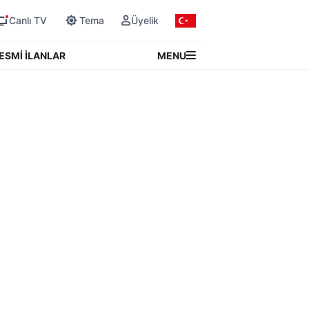
Canlı TV
Tema
Üyelik
MENU
ESMİ İLANLAR