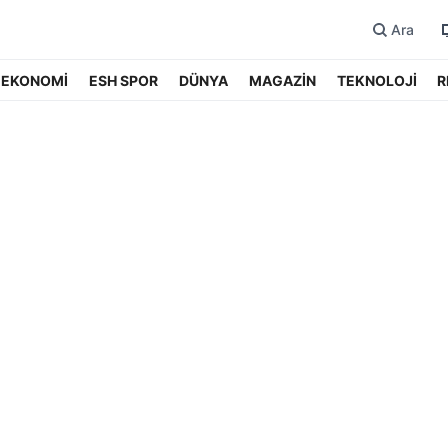
Ara
EKONOMİ
ESH SPOR
DÜNYA
MAGAZİN
TEKNOLOJİ
R