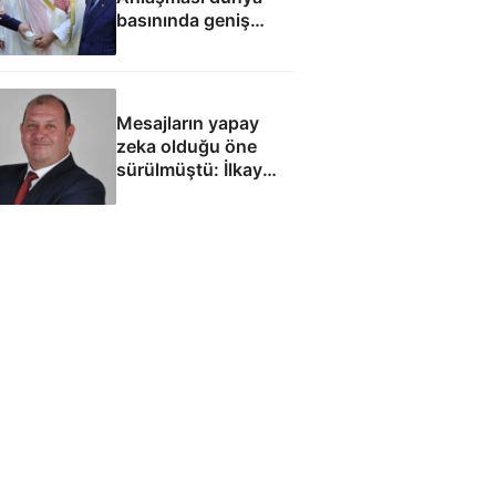
basınında geniş
yankı uyandırdı
Mesajların yapay
zeka olduğu öne
sürülmüştü: İlkay
Çiçek'le ilgili yeni
tespitler dosyada