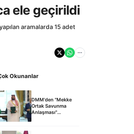
 ele geçirildi
 yapılan aramalarda 15 adet
Çok Okunanlar
DMM'den "Mekke
Ortak Savunma
Anlaşması"
iddialarına yalanlama