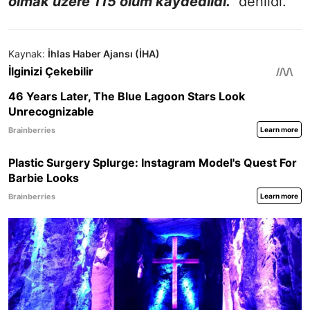
olmak üzere 115 ölüm kaydedildi."
denildi.
Kaynak:
İhlas Haber Ajansı (İHA)