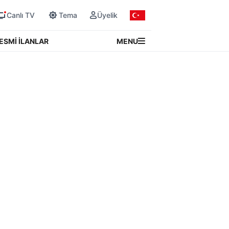
Canlı TV
Tema
Üyelik
MENU
ESMİ İLANLAR