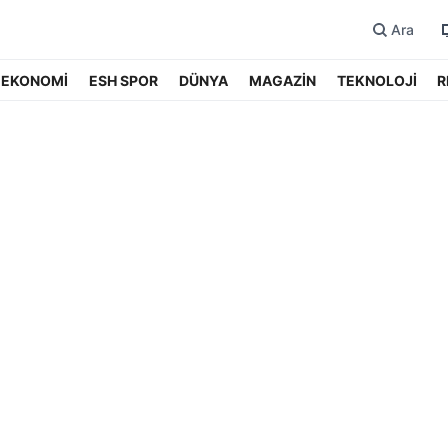
Ara
EKONOMİ
ESH SPOR
DÜNYA
MAGAZİN
TEKNOLOJİ
R