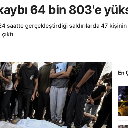
kaybı 64 bin 803'e yük
24 saatte gerçekleştirdiği saldırılarda 47 kişini
çıktı.
En 