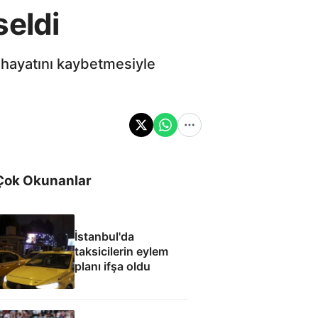
seldi
n hayatını kaybetmesiyle
Çok Okunanlar
İstanbul'da
taksicilerin eylem
planı ifşa oldu