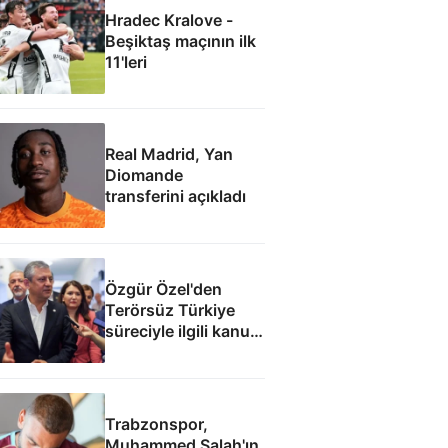
Hradec Kralove -
Beşiktaş maçının ilk
11'leri
Real Madrid, Yan
Diomande
transferini açıkladı
Özgür Özel'den
Terörsüz Türkiye
süreciyle ilgili kanun
teklifine: İmza atma
çabamız yok
Trabzonspor,
Muhammed Salah'ın