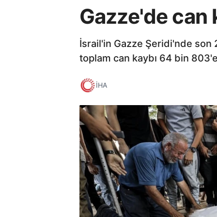
Gazze'de can 
İsrail'in Gazze Şeridi'nde son 
toplam can kaybı 64 bin 803'e 
İHA