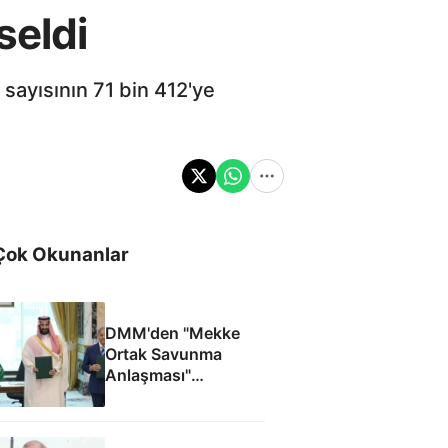
seldi
 sayısının 71 bin 412'ye
Çok Okunanlar
DMM'den "Mekke
Ortak Savunma
Anlaşması"
iddialarına yalanlama