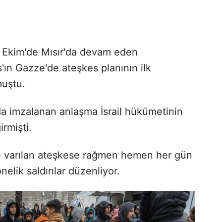
 Ekim'de Mısır'da devam eden
'ın Gazze'de ateşkes planının ilk
muştu.
da imzalanan anlaşma İsrail hükümetinin
rmişti.
de varılan ateşkese rağmen hemen her gün
yönelik saldırılar düzenliyor.