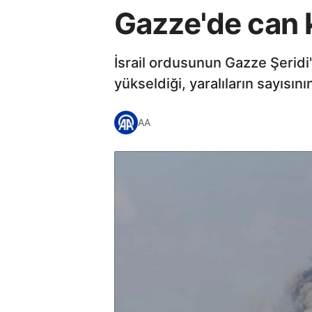
Gazze'de can k
İsrail ordusunun Gazze Şeridi'
yükseldiği, yaralıların sayısını
AA