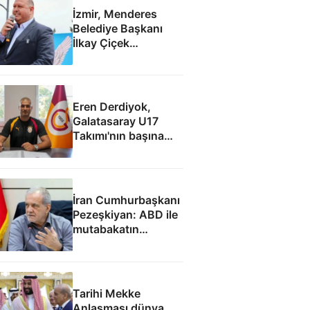
İzmir, Menderes
Belediye Başkanı
İlkay Çiçek
tutuklandı
Eren Derdiyok,
Galatasaray U17
Takımı'nın başına
geçti
İran Cumhurbaşkanı
Pezeşkiyan: ABD ile
mutabakatın
uygulanmasını
destekliyoruz
Tarihi Mekke
Anlaşması dünya