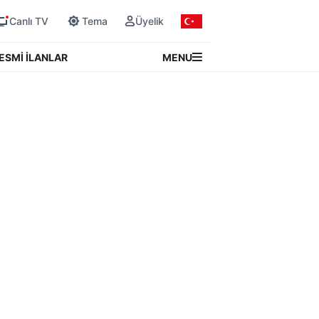
Canlı TV
Tema
Üyelik
MENU
ESMİ İLANLAR