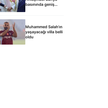
basınında geniş
yankı uyandırdı
Muhammed Salah'ın
yaşayacağı villa belli
oldu