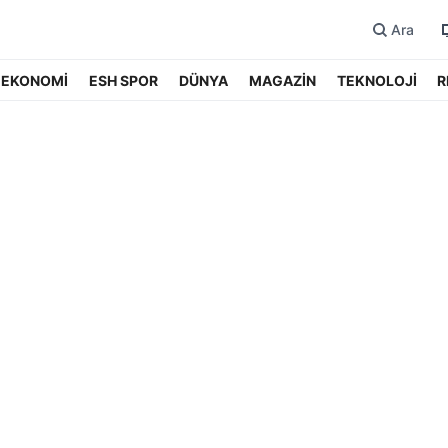
Ara
EKONOMİ
ESH SPOR
DÜNYA
MAGAZİN
TEKNOLOJİ
R