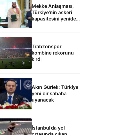
Mekke Anlaşması,
Türkiye'nin askeri
kapasitesini yeniden
uluslararası
kamuoyunun
gündemine getirdi
Trabzonspor
kombine rekorunu
kırdı
Akın Gürlek: Türkiye
yeni bir sabaha
uyanacak
İstanbul’da yol
ortasında çıkan