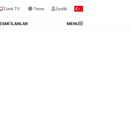
Canlı TV
Tema
Üyelik
MENU
ESMİ İLANLAR