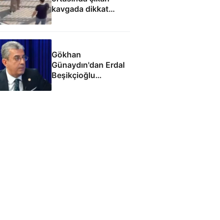
kavgada dikkat
çeken söz: Kocanı
aldım elinden, çatla
Gökhan
Günaydın'dan Erdal
Beşikçioğlu
eleştirisi: Siz kamu
görevinizi nasıl
yapıyorsunuz