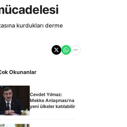
 mücadelesi
rtasına kurdukları derme
Çok Okunanlar
Cevdet Yılmaz:
Mekke Anlaşması'na
yeni ülkeler katılabilir