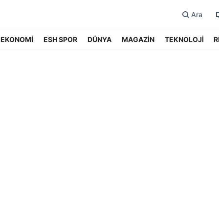
Ara
EKONOMİ
ESH SPOR
DÜNYA
MAGAZİN
TEKNOLOJİ
R