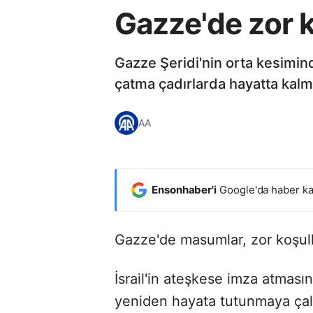
Gazze'de zor 
Gazze Şeridi'nin orta kesimin
çatma çadırlarda hayatta kalm
AA
Ensonhaber'i
Google'da haber ka
Gazze'de masumlar, zor koşull
İsrail'in ateşkese imza atması
yeniden hayata tutunmaya çalış