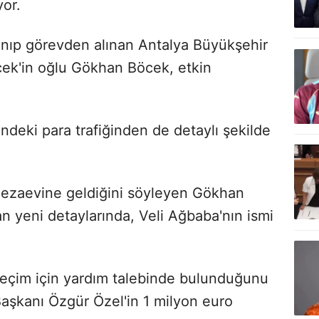
yor.
anıp görevden alınan Antalya Büyükşehir
cek'in oğlu Gökhan Böcek, etkin
indeki para trafiğinden de detaylı şekilde
n cezaevine geldiğini söyleyen Gökhan
an yeni detaylarında, Veli Ağbaba'nın ismi
seçim için yardım talebinde bulunduğunu
şkanı Özgür Özel'in 1 milyon euro