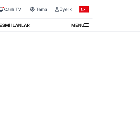
Canlı TV
Tema
Üyelik
MENU
ESMİ İLANLAR