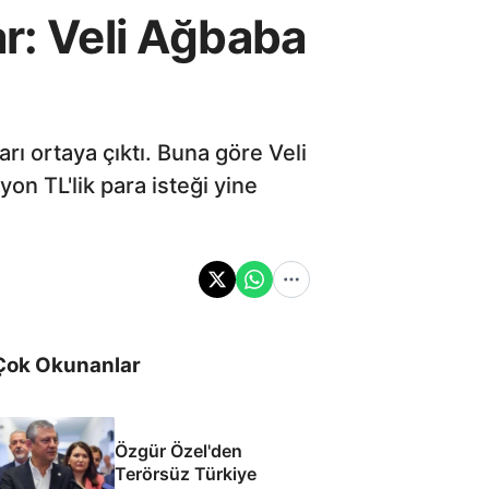
ar: Veli Ağbaba
rı ortaya çıktı. Buna göre Veli
on TL'lik para isteği yine
Çok Okunanlar
Özgür Özel'den
Terörsüz Türkiye