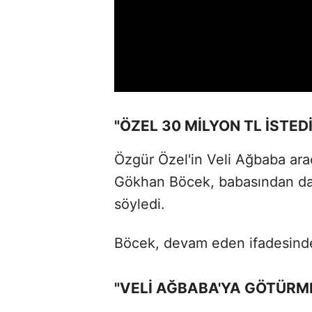
"ÖZEL 30 MİLYON TL İSTEDİ
Özgür Özel'in Veli Ağbaba arac
Gökhan Böcek, babasından da
söyledi.
Böcek, devam eden ifadesind
"VELİ AĞBABA'YA GÖTÜRME