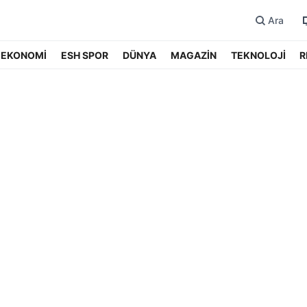
Ara
EKONOMİ
ESH SPOR
DÜNYA
MAGAZİN
TEKNOLOJİ
R