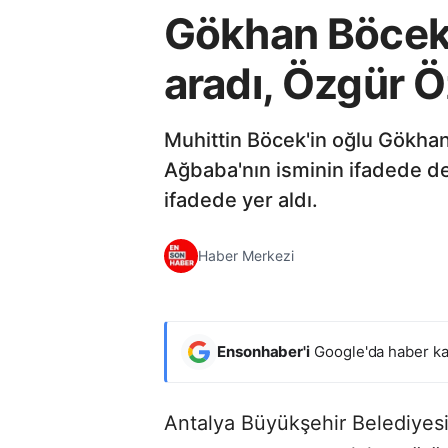
Gökhan Böcek'i
aradı, Özgür Öze
Muhittin Böcek'in oğlu Gökhan B
Ağbaba'nın isminin ifadede def
ifadede yer aldı.
Haber Merkezi
Ensonhaber'i
Google'da haber ka
Antalya Büyükşehir Belediyesi