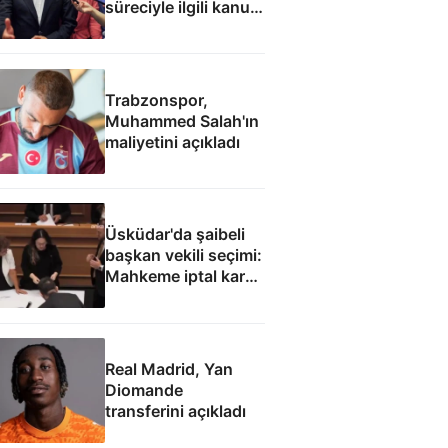
süreciyle ilgili kanun
teklifine: İmza atma
çabamız yok
Trabzonspor,
Muhammed Salah'ın
maliyetini açıkladı
Üsküdar'da şaibeli
başkan vekili seçimi:
Mahkeme iptal kararı
verebilir
Real Madrid, Yan
Diomande
transferini açıkladı