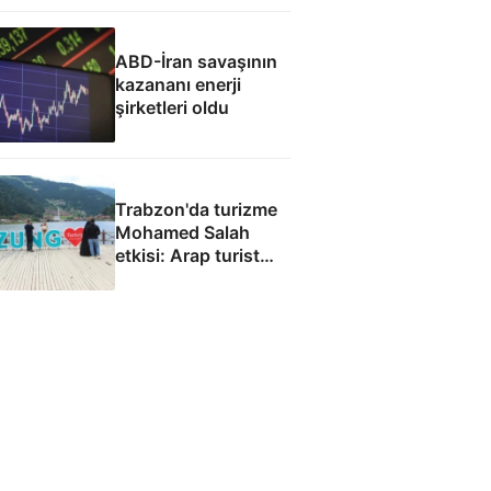
ABD-İran savaşının
kazananı enerji
şirketleri oldu
Trabzon'da turizme
Mohamed Salah
etkisi: Arap turist
akını bekleniyor