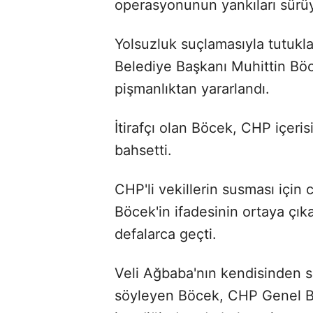
operasyonunun yankıları sürü
Yolsuzluk suçlamasıyla tutukl
Belediye Başkanı Muhittin Bö
pişmanlıktan yararlandı.
İtirafçı olan Böcek, CHP içeris
bahsetti.
CHP'li vekillerin susması içi
Böcek'in ifadesinin ortaya çık
defalarca geçti.
Veli Ağbaba'nın kendisinden 
söyleyen Böcek, CHP Genel Ba