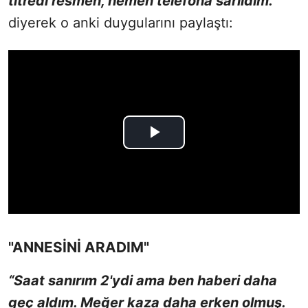
titredi resmen, hemen telefona sarıldım.”
diyerek o anki duygularını paylaştı:
"ANNESİNİ ARADIM"
“Saat sanırım 2'ydi ama ben haberi daha
geç aldım. Meğer kaza daha erken olmuş.