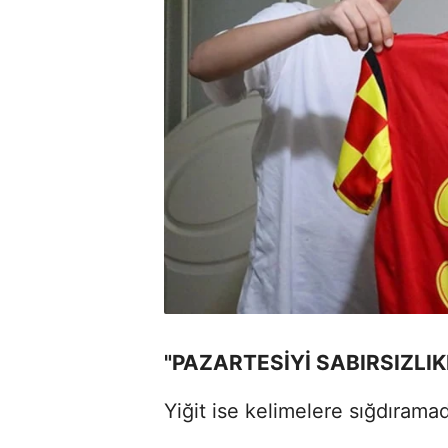
"PAZARTESİYİ SABIRSIZLI
Yiğit ise kelimelere sığdıramad