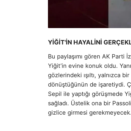
YİĞİT'İN HAYALİNİ GERÇEK
Bu paylaşımı gören AK Parti İ
Yiğit’in evine konuk oldu. Yan
gözlerindeki ışıltı, yalnızca b
dönüştüğünün de işaretiydi. 
Sepil ile yaptığı görüşmede Yi
sağladı. Üstelik ona bir Passoli
gizlice girmesi gerekmeyecek