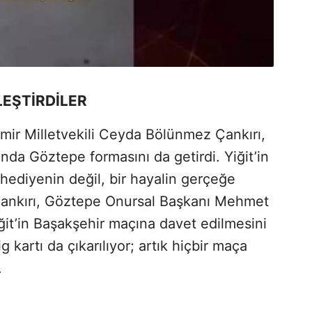
LEŞTİRDİLER
zmir Milletvekili Ceyda Bölünmez Çankırı,
ında Göztepe formasını da getirdi. Yiğit’in
ir hediyenin değil, bir hayalin gerçeğe
Çankırı, Göztepe Onursal Başkanı Mehmet
ğit’in Başakşehir maçına davet edilmesini
g kartı da çıkarılıyor; artık hiçbir maça
.