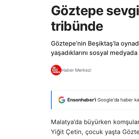
Göztepe sevgis
tribünde
Göztepe’nin Beşiktaş’la oynadı
yaşadıklarını sosyal medyada 
Haber Merkezi
Ensonhaber'i
Google'da haber ka
Malatya’da büyürken komşuların
Yiğit Çetin, çocuk yaşta Gözt