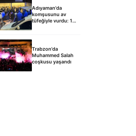
Adıyaman'da
komşusunu av
tüfeğiyle vurdu: 1
ölü, 1 yaralı
Trabzon'da
Muhammed Salah
coşkusu yaşandı