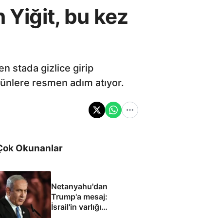
 Yiğit, bu kez
n stada gizlice girip
bünlere resmen adım atıyor.
Çok Okunanlar
Netanyahu'dan
Trump'a mesaj:
İsrail'in varlığı
müzakere konusu