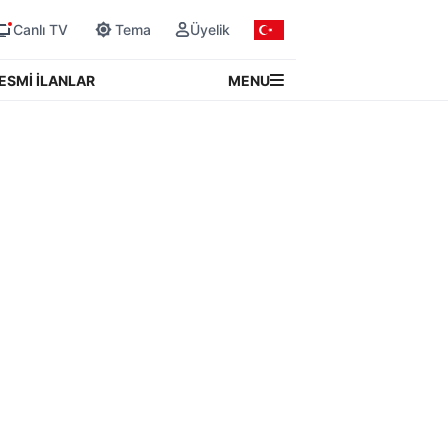
Canlı TV
Tema
Üyelik
MENU
ESMİ İLANLAR