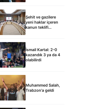
olamaz
Şehit ve gazilere
yeni haklar içeren
kanun teklifi
komisyondan geçti
İsmail Kartal: 2-0
kazandık 3 ya da 4
olabilirdi
Muhammed Salah,
Trabzon'a geldi