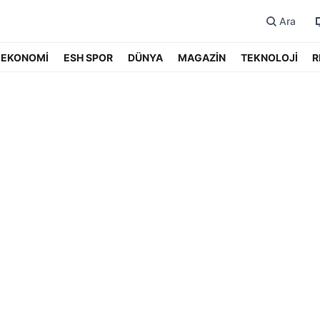
Ara
EKONOMİ
ESH SPOR
DÜNYA
MAGAZİN
TEKNOLOJİ
R