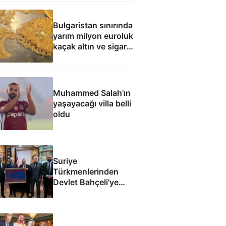
Bulgaristan sınırında
yarım milyon euroluk
kaçak altın ve sigara
yakalandı
Muhammed Salah'ın
yaşayacağı villa belli
oldu
Suriye
Türkmenlerinden
Devlet Bahçeli'ye
ziyaret: Suriye
ordusunda yeniden
yapılanma gündemi