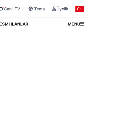
Canlı TV
Tema
Üyelik
MENU
ESMİ İLANLAR