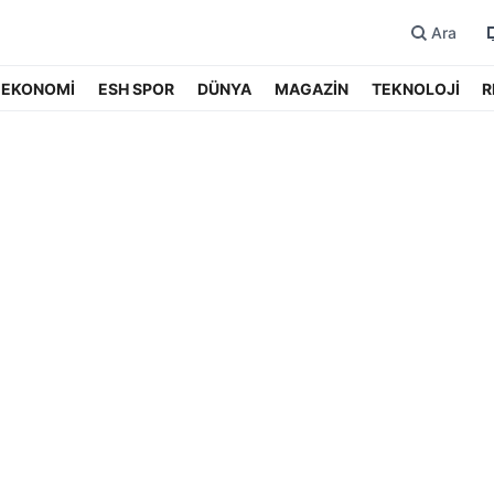
Ara
EKONOMİ
ESH SPOR
DÜNYA
MAGAZİN
TEKNOLOJİ
R