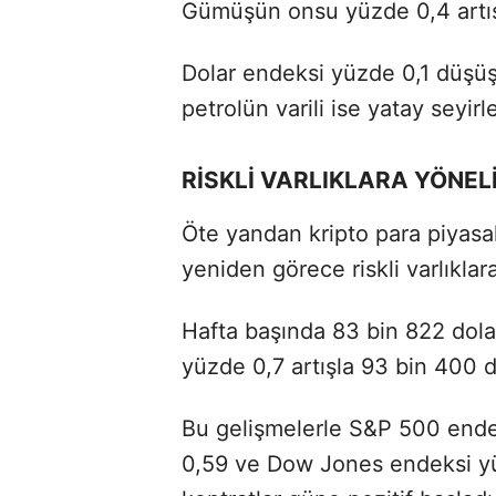
Gümüşün onsu yüzde 0,4 artışl
Dolar endeksi yüzde 0,1 düşüş
petrolün varili ise yatay seyir
RİSKLİ VARLIKLARA YÖNEL
Öte yandan kripto para piyasal
yeniden görece riskli varlıkla
Hafta başında 83 bin 822 dolar
yüzde 0,7 artışla 93 bin 400 d
Bu gelişmelerle S&P 500 end
0,59 ve Dow Jones endeksi yü