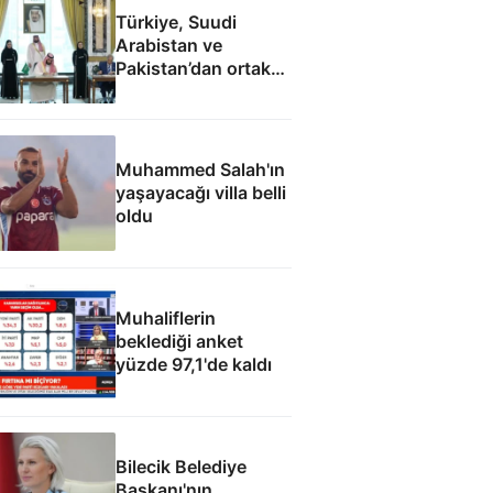
Türkiye, Suudi
Arabistan ve
Pakistan’dan ortak
savunma
anlaşmasının tam
metni
Muhammed Salah'ın
yaşayacağı villa belli
oldu
Muhaliflerin
beklediği anket
yüzde 97,1'de kaldı
Bilecik Belediye
Başkanı'nın