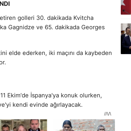
NDI
getiren golleri 30. dakikada Kvitcha
Nika Gagnidze ve 65. dakikada Georges
etini elde ederken, iki maçını da kaybeden
or.
11 Ekim'de İspanya'ya konuk olurken,
ye'yi kendi evinde ağırlayacak.