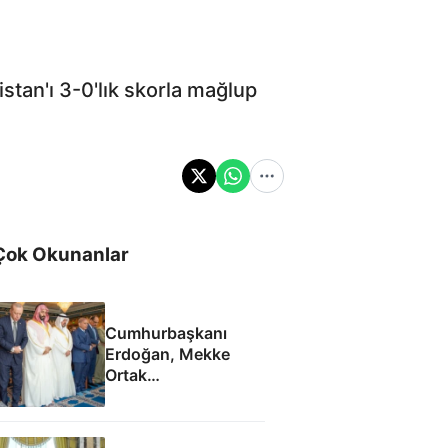
stan'ı 3-0'lık skorla mağlup
Çok Okunanlar
Cumhurbaşkanı
Erdoğan, Mekke
Ortak
Anlaşması'ndan
sonra cuma namazı
kıldı