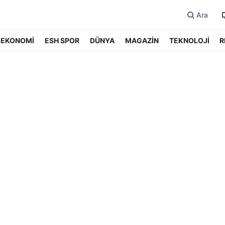
Ara
EKONOMİ
ESH SPOR
DÜNYA
MAGAZİN
TEKNOLOJİ
R
6