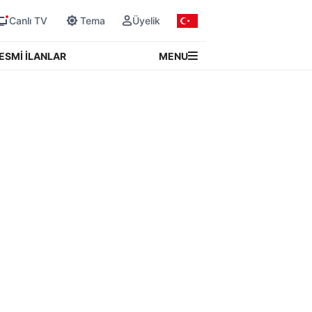
Canlı TV
Tema
Üyelik
MENU
ESMİ İLANLAR