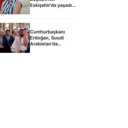
Eskişehir'de yaşadığı
ortaya çıktı
Cumhurbaşkanı
Erdoğan, Suudi
Arabistan'da
liderlerle ayaküstü
sohbet etti